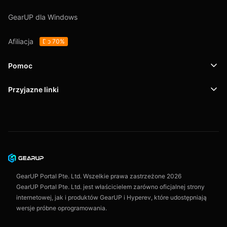
GearUP dla Windows
Afiliacja
Do 70%
Pomoc
Przyjazne linki
Wsparcie
SafeShell VPN
Blog
Polityka prywatności
Umowa użytkownika
GearUP Portal Pte. Ltd. Wszelkie prawa zastrzeżone
2026
GearUP Portal Pte. Ltd. jest właścicielem zarówno oficjalnej strony
internetowej, jak i produktów GearUP i Hyperev, które udostępniają
wersje próbne oprogramowania.