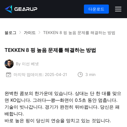
다운로드
블로그
가이드
TEKKEN 8 핑 높음 문제를 해결하는 방법
TEKKEN 8 핑 높음 문제를 해결하는 방법
By 이선 베넷
마지막 업데이트:
2025-04-21
3 min
완벽한 콤보의 한가운데 있습니다. 상대는 단 한 대를 맞으
면 KO입니다. 그러다—쾅—화면이 0.5초 동안 멈춥니다.
기술이 빗나갑니다. 경기가 완전히 뒤바뀝니다. 당신은 패
배합니다.
바로 높은 핑이 당신의 연승을 망치고 있는 것입니다.