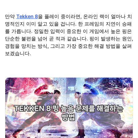
만약
Tekken 8
을 플레이 중이라면, 온라인 랙이 얼마나 치
명적인지 이미 알고 있을 겁니다. 한 프레임의 지연이 승패
를 가릅니다. 정밀한 입력이 중요한 이 게임에서 높은 핑은
단순한 불편을 넘어 곧 적과 같습니다. 핑이 발생하는 원인,
경험을 망치는 방식, 그리고 가장 중요한 해결 방법을 살펴
보겠습니다.