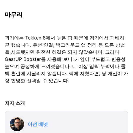
마무리
과거에는 Tekken 8에서 높은 핑 때문에 경기에서 패배하
곤 했습니다. 유선 연결, 백그라운드 앱 정리 등 모든 방법
을 시도했지만 완전한 해결은 되지 않았습니다. 그러다
GearUP Booster를 사용해 보니, 게임이 부드럽고 반응성
높으며 공정하게 느껴졌습니다. 더 이상 입력 누락이나 롤
백 혼란에 시달리지 않습니다. 랙에 지쳤다면, 핑 개선이 가
장 현명한 선택일 수 있습니다.
저자 소개
이선 베넷