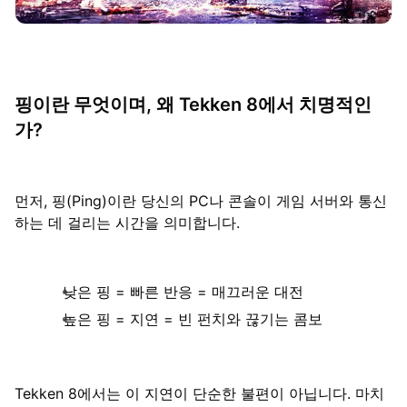
핑이란 무엇이며, 왜 Tekken 8에서 치명적인
가?
먼저, 핑(Ping)이란 당신의 PC나 콘솔이 게임 서버와 통신
하는 데 걸리는 시간을 의미합니다.
낮은 핑 = 빠른 반응 = 매끄러운 대전
높은 핑 = 지연 = 빈 펀치와 끊기는 콤보
Tekken 8에서는 이 지연이 단순한 불편이 아닙니다. 마치