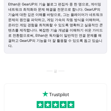
Ethan은 GearUP의 기술 블로그 편집자 중 한 명으로, 게이밍
네트워크 최적화와 문제 해결을 전문으로 합니다. GearUP의
기술에 대한 깊은 이해를 바탕으로, 그는 플레이어가 네트워크
문제의 원인을 파악하고, 게임 가속의 작동 방식을 이해하며,
온라인 게임 경험을 최적화할 수 있도록 명확하고 실용적인 콘
텐츠를 제작합니다. 복잡한 기술 개념을 이해하기 쉬운 가이드
로 전환함으로써, Ethan은 독자들이 일반적인 연결 문제를 해
결하고 GearUP의 기능을 더 잘 활용할 수 있도록 돕고 있습니
다.
끝
Trustpilot