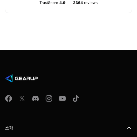
TrustScore
4.9
2364
reviews
소개