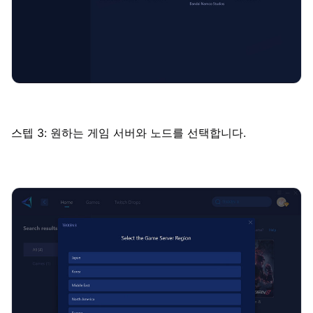
스텝 3: 원하는 게임 서버와 노드를 선택합니다.