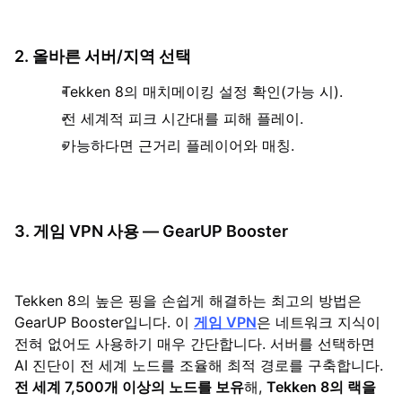
2. 올바른 서버/지역 선택
Tekken 8의 매치메이킹 설정 확인(가능 시).
전 세계적 피크 시간대를 피해 플레이.
가능하다면 근거리 플레이어와 매칭.
3. 게임 VPN 사용 — GearUP Booster
Tekken 8의 높은 핑을 손쉽게 해결하는 최고의 방법은
GearUP Booster입니다. 이
게임 VPN
은 네트워크 지식이
전혀 없어도 사용하기 매우 간단합니다. 서버를 선택하면
AI 진단이 전 세계 노드를 조율해 최적 경로를 구축합니다.
전 세계 7,500개 이상의 노드를 보유
해,
Tekken 8의 랙을