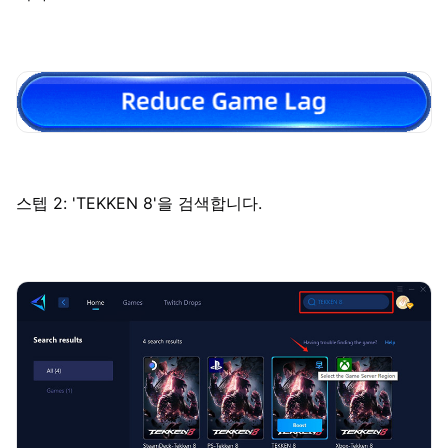
스텝 2: 'TEKKEN 8'을 검색합니다.