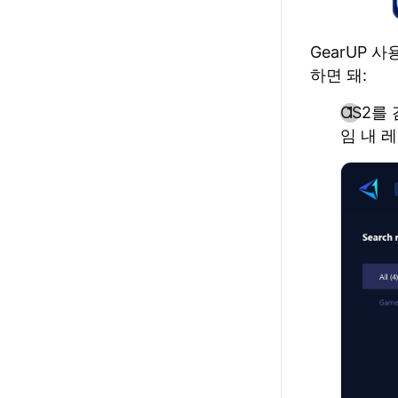
GearUP 
하면 돼:
CS2를
임 내 