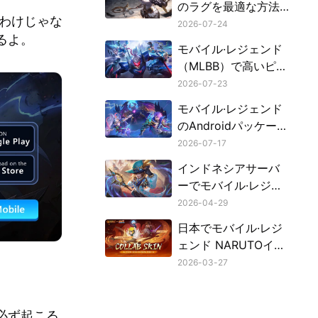
のラグを最適な方法
わけじゃな
で解消する
2026-07-24
るよ。
モバイル·レジェンド
（MLBB）で高いピン
グを修正する方法
2026-07-23
モバイル·レジェンド
のAndroidパッケージ
キットを安全にダウ
2026-07-17
ンロードする方法
インドネシアサーバ
ーでモバイル·レジェ
ンドをプレイする方
2026-04-29
法（フィリピンのプ
日本でモバイル·レジ
レイヤー向けガイ
ェンド NARUTOイベ
ド）
ントにアクセスする
2026-03-27
方法
必ず起こる