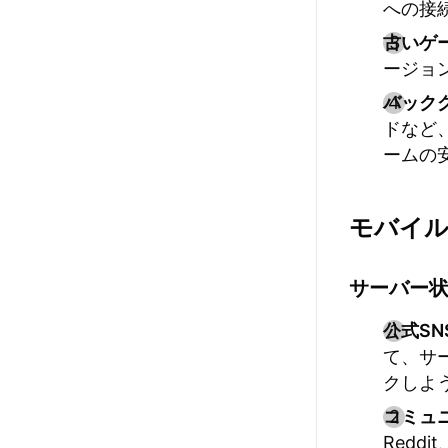
への接
古いゲ
ージョ
バック
ドなど
ームの
モバイル
サーバー
公式SN
て、サ
クしよ
コミュ
Red