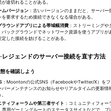
続が途切れることがある。
ームバージョン
：古いバージョンのままだと、サーバー
ンを要求するため接続できなくなる場合がある。
グラウンドアプリによる帯域幅消費
：ストリーミングや
、バックグラウンドでネットワーク資源を使うアプリが
安定した接続を妨げることがある。
·レジェンドのサーバー接続を直す方法
状態を確認しよう
S
：Moontonの公式SNS（FacebookやTwitter/X）
ーバーメンテナンスのお知らせやリアルタイムの更新情
う。
ニティフォーラムや第三者サイト
：コミュニティフォー
dit、専用ゲーミングルートのステータスサイトなどで、プ