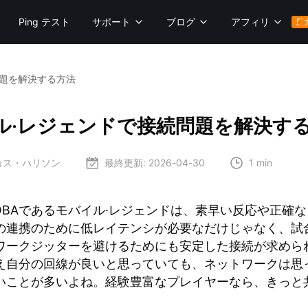
Ping テスト
サポート
ブログ
アフィリ
最
問題を解決する方法
ル·レジェンドで接続問題を解決す
ーカス・ハリソン
最終更新:
2026-04-30
1 min
OBAであるモバイル·レジェンドは、素早い反応や正確
の連携のために低レイテンシが必要なだけじゃなく、試
ワークジッターを避けるためにも安定した接続が求めら
え自分の回線が良いと思っていても、ネットワークは思
いことが多いよね。経験豊富なプレイヤーなら、きっと