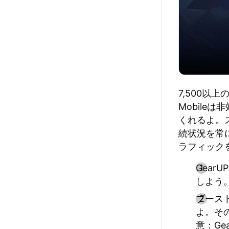
7,500以
Mobile
くれるよ。
続状況を常
ラフィック
GearU
しよう
ブース
よ。その
意：Ge