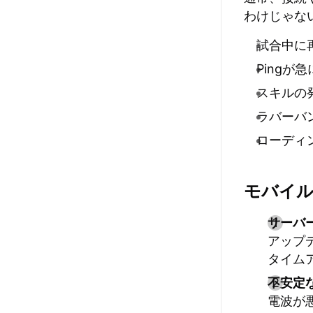
わけじゃな
試合中に
Ping
スキルの
ラバーバ
ローディ
モバイル
サーバ
アップ
タイム
不安定
電波が