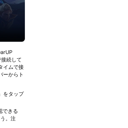
rUP
で接続して
タイムで接
バーからト
st」をタップ
認できる
よう。注