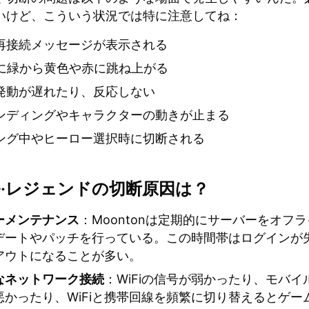
いけど、こういう状況では特に注意してね：
再接続メッセージが表示される
が急に緑から黄色や赤に跳ね上がる
発動が遅れたり、反応しない
ンディングやキャラクターの動きが止まる
ング中やヒーロー選択時に切断される
·レジェンドの切断原因は？
ーメンテナンス
：Moontonは定期的にサーバーをオフ
デートやパッチを行っている。この時間帯はログインが
アウトになることが多い。
なネットワーク接続
：WiFiの信号が弱かったり、モバイ
悪かったり、WiFiと携帯回線を頻繁に切り替えるとゲー