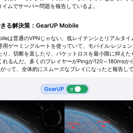
タイムでサーバー問題を報告しているよ。
る解決策：GearUP Mobile
 Mobileは普通のVPNじゃない。低レイテンシとリアルタ
専用ゲーミングルートを使っていて、モバイル·レジェン
たり、切断を直したり、パケットロスを最小限に抑えたり、
れるんだ。多くのプレイヤーがPingが120～180msか
で下がって、全体的にスムーズなプレイになったと報告し
GearUP