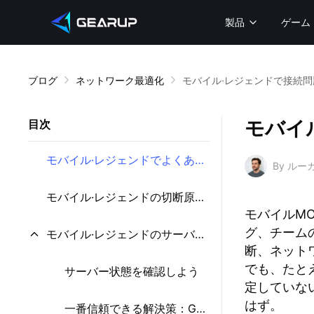
製品
ゲーム
ブログ
ネットワーク最適化
モバイル·レジェンドで接続
モバイ
目次
モバイル·レジェンドでよくある接続問題
By ル
モバイル·レジェンドの切断原因は？
モバイルM
グ、チーム
モバイル·レジェンドのサーバー接続を直す方法
断、ネット
でも、たと
サーバー状態を確認しよう
定していな
はず。
一番信頼できる解決策：GearUP Mobile