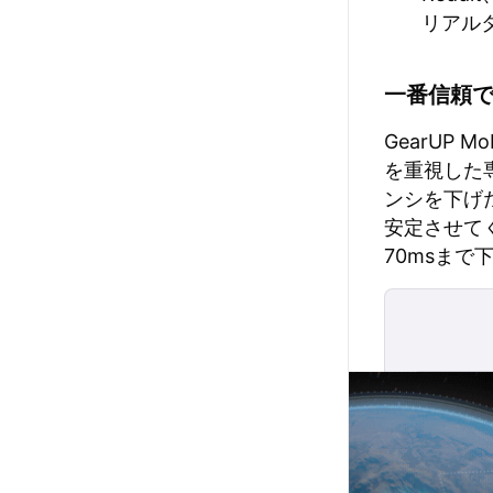
リアル
一番信頼でき
GearUP
を重視した
ンシを下げ
安定させてく
70msま