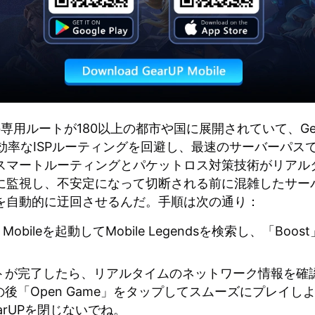
上の専用ルートが180以上の都市や国に展開されていて、Gea
は非効率なISPルーティングを回避し、最速のサーバーパス
スマートルーティングとパケットロス対策技術がリアル
に監視し、不安定になって切断される前に混雑したサー
を自動的に迂回させるんだ。手順は次の通り：
P Mobileを起動してMobile Legendsを検索し、「Boo
。
トが完了したら、リアルタイムのネットワーク情報を確
後「Open Game」をタップしてスムーズにプレイし
arUPを閉じないでね。