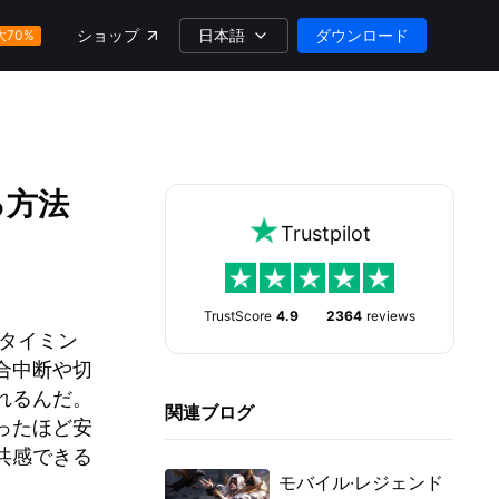
日本語
ダウンロード
ショップ
大70%
る方法
Trustpilot
TrustScore
4.9
2364
reviews
なタイミン
合中断や切
れるんだ。
関連ブログ
ったほど安
共感できる
モバイル·レジェンド