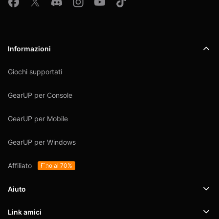
Informazioni
Giochi supportati
GearUP per Console
GearUP per Mobile
GearUP per Windows
Affiliato
Fino al 70%
Aiuto
Link amici
Supporto