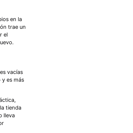
ios en la
ión trae un
r el
nuevo.
es vacías
o y es más
áctica,
la tienda
o lleva
or