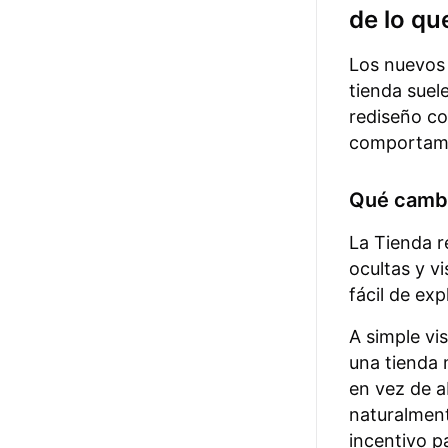
de lo qu
Los nuevos 
tienda suel
rediseño co
comportamie
Qué cambi
La Tienda r
ocultas y v
fácil de exp
A simple vis
una tienda 
en vez de ab
naturalment
incentivo pa