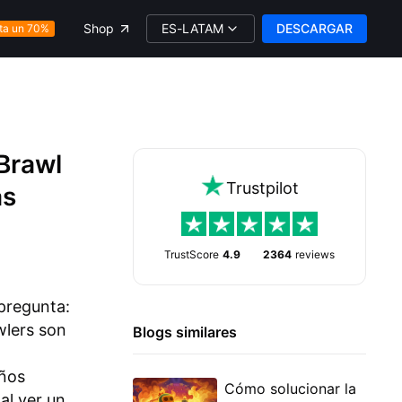
ES-LATAM
DESCARGAR
Shop
ta un 70%
 Brawl
Trustpilot
ás
TrustScore
4.9
2364
reviews
pregunta:
wlers son
Blogs similares
eños
Cómo solucionar la
al ver un