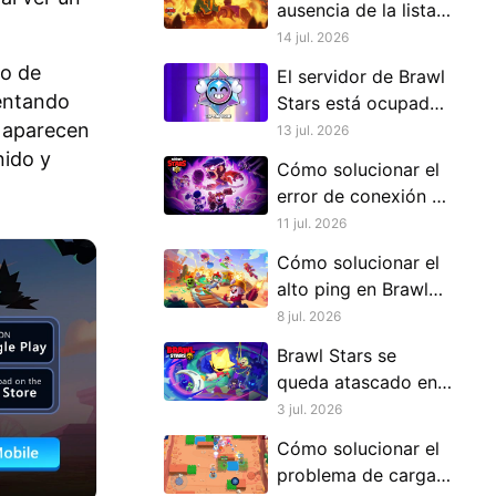
ausencia de la lista
de amigos en Brawl
14 jul. 2026
Stars
lo de
El servidor de Brawl
sentando
Stars está ocupado
 aparecen
después de la
13 jul. 2026
actualización |
nido y
Cómo solucionar el
Cómo solucionarlo
error de conexión al
servidor en Brawl
11 jul. 2026
Stars
Cómo solucionar el
alto ping en Brawl
Stars después de la
8 jul. 2026
nueva actualización
Brawl Stars se
de temporada
queda atascado en
87% al cargar:
3 jul. 2026
causas reales y
Cómo solucionar el
soluciones
problema de carga
confiables