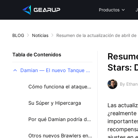
Productos
J
BLOG
Noticias
Resumen de la actualización de abril de
Resumen
Tabla de Contenidos
Stars: 
Damian — El nuevo Tanque Mítico en Brawl Stars
By Ethan
Cómo funciona el ataque de Damian
Su Súper y Hipercarga
Las actuali
¿realmente 
Por qué Damian podría dominar el carril central
importantes,
recompensas
Otros nuevos Brawlers en esta actualización
ajustes en 