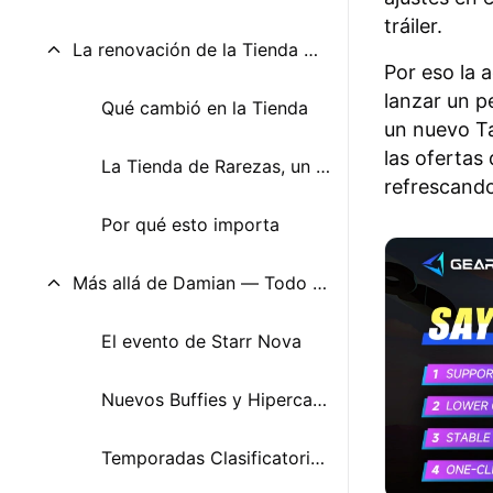
tráiler.
La renovación de la Tienda — Un cambio más grande de lo que imaginas
Por eso la 
lanzar un p
Qué cambió en la Tienda
un nuevo T
las ofertas
La Tienda de Rarezas, un verdadero cambio económico
refrescando
Por qué esto importa
Más allá de Damian — Todo lo demás en la actualización de abril
El evento de Starr Nova
Nuevos Buffies y Hipercargas
Temporadas Clasificatoria, skins y actualizaciones sociales