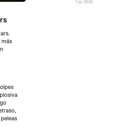
de la interfaz en
1 jul. 2026
Brawl Stars
rs
ars.
a más
en
olpes
plosiva
ego
etraso,
 peleas