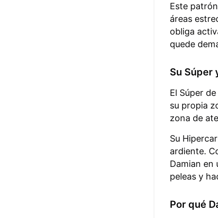
Este patrón
áreas estre
obliga acti
quede dema
Su Súper 
El Súper de
su propia z
zona de ate
Su Hipercar
ardiente. C
Damian en u
peleas y ha
Por qué Da