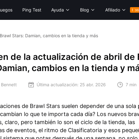
uegos
Ping Test
Ayuda
Blog
Afiliado
Has
 Brawl Stars: Damian, cambios en la tienda y más
 de la actualización de abril de
Damian, cambios en la tienda y m
 Bennett
Última actualización:
25 abr. 2026
7 min
zaciones de Brawl Stars suelen depender de una sola 
cambian lo que te importa cada día? Los nuevos bra
 claro, pero también lo son el ciclo de la tienda, las
 de eventos, el ritmo de Clasificatoria y esos pequ
el sistema que notas después de una semana, no solo 