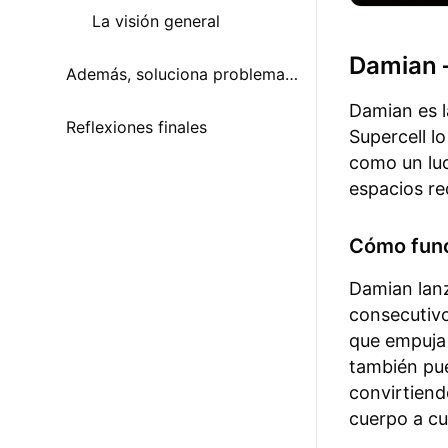
La visión general
Damian 
Además, soluciona problemas de conexión en Brawl Stars
Damian es l
Reflexiones finales
Supercell l
como un luc
espacios re
Cómo func
Damian lan
consecutivo
que empuja 
también pue
convirtien
cuerpo a cu