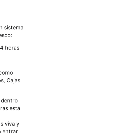
un sistema
esco:
24 horas
 como
s, Cajas
 dentro
ras está
s viva y
 entrar