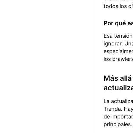
todos los d
Por qué e
Esa tensión
ignorar. Una
especialme
los brawler
Más allá
actualiz
La actualiz
Tienda. Hay
de importa
principales.