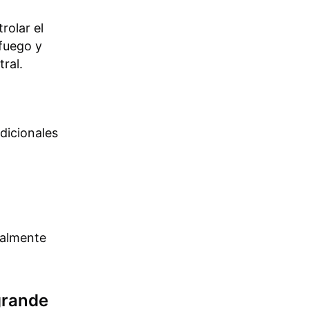
olar el
 fuego y
ral.
dicionales
malmente
grande