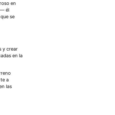
roso en
 — él
 que se
 y crear
cadas en la
erreno
te a
en las