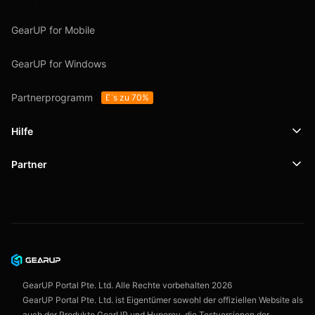
GearUP for Mobile
GearUP for Windows
Partnerprogramm
Bis zu 70%
Hilfe
Partner
Support
SafeShell VPN
Blog
Datenschutzrichtlinie
Nutzungsbedingungen
GearUP Portal Pte. Ltd. Alle Rechte vorbehalten
2026
GearUP Portal Pte. Ltd. ist Eigentümer sowohl der offiziellen Website als
auch der Produkte GearUP und Hyperev, die Testversionen der