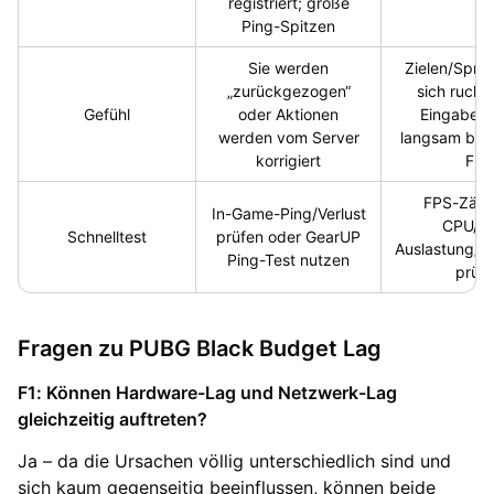
registriert; große
Ping-Spitzen
Sie werden
Zielen/Sprin
„zurückgezogen“
sich ruckar
Gefühl
oder Aktionen
Eingaben 
werden vom Server
langsam bei 
korrigiert
FPS
FPS-Zähl
In-Game-Ping/Verlust
CPU/G
Schnelltest
prüfen oder GearUP
Auslastung/T
Ping-Test nutzen
prüf
Fragen zu PUBG Black Budget Lag
F1: Können Hardware-Lag und Netzwerk-Lag
gleichzeitig auftreten?
Ja – da die Ursachen völlig unterschiedlich sind und
sich kaum gegenseitig beeinflussen, können beide