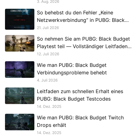
3. Aug. 2026
So behebst du den Fehler „Keine
Netzwerkverbindung“ in PUBG: Black
Budget Playtest
21. Juli 2026
So nehmen Sie am PUBG: Black Budget
Playtest teil — Vollständiger Leitfaden
für Spieler, die Frühzugang möchten
12. Juli 2026
Wie man PUBG: Black Budget
Verbindungsprobleme behebt
4. Juli 2026
Leitfaden zum schnellen Erhalt eines
PUBG: Black Budget Testcodes
14. Dez. 2025
Wie man PUBG: Black Budget Twitch
Drops erhält
14. Dez. 2025