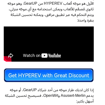
الأول هو موجّه ألعاب HYPEREV من GearUP. وهو موجّه
ثانوي مُصمَّم للألعاب ويمكن استخدامه مع أي موجّه منزلي،
ويتم التحكم فيه عبر تطبيق مرافق، ويمكنه تحسين الشبكة
بنقرة واحدة:
إذا كان لديك طراز موجّه من أحد شركاء GearUP، أو موجّه
يدعم Asuswrt-Merlin وOpenWrt، فسيصبح تحسين الشبكة
أسهل بكثير: