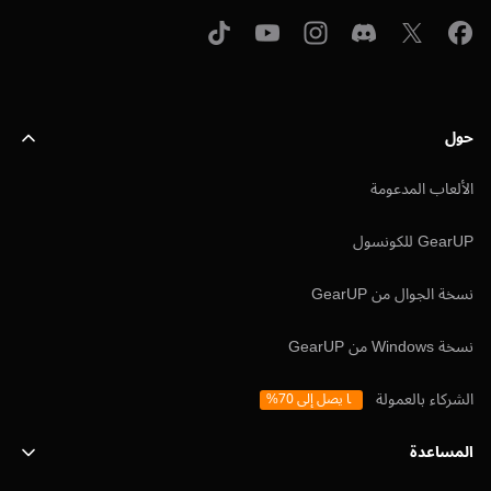
حول
الألعاب المدعومة
GearUP للكونسول
نسخة الجوال من GearUP
نسخة Windows من GearUP
الشركاء بالعمولة
ما يصل إلى 70%
المساعدة