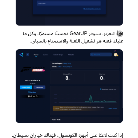
ابدأ التعزيز. سيوفر GearUP تحسينًا مستمرًا، وكل ما
عليك فعله هو تشغيل اللعبة والاستمتاع بالسباق.
إذا كنت لاعبًا على أجهزة الكونسول، فهناك خياران بسيطان.