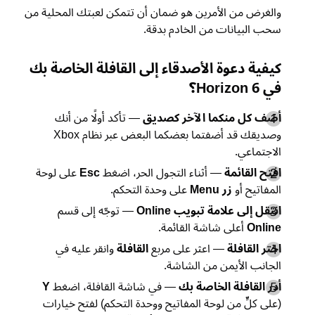
والغرض من الأمرين هو ضمان أن تتمكن لعبتك المحلية من
سحب البيانات من الخادم بدقة.
كيفية دعوة الأصدقاء إلى القافلة الخاصة بك
في Horizon 6؟
أضف كل منكما الآخر كصديق
— تأكد أولًا من أنك
وصديقك قد أضفتما بعضكما البعض عبر نظام Xbox
الاجتماعي.
افتح القائمة
— أثناء التجول الحر، اضغط
Esc
على لوحة
المفاتيح أو
زر Menu
على وحدة التحكم.
انتقل إلى علامة تبويب Online
— توجّه إلى قسم
Online
أعلى شاشة القائمة.
اختر القافلة
— اعثر على مربع
القافلة
وانقر عليه في
الجانب الأيمن من الشاشة.
أدر القافلة الخاصة بك
— في شاشة القافلة، اضغط
Y
(على كلٍّ من لوحة المفاتيح ووحدة التحكم) لفتح خيارات