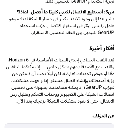
تجربة استخدام GearUP لتحسين ذلك.
س3: أستطيع الاتصال لكنني كثيرًا ما أُفصل. لماذا؟
يشير هذا إلى وجود تذبذب كبير في مسار الشبكة لديك، وهو
عامل رئيسي يؤثر في استقرار الاتصال. جرّب استخدام
GearUP للتبديل بين العقد لتحسين الاستقرار.
أفكار أخيرة
يُعد اللعب الجماعي إحدى الميزات الأساسية في Horizon 6،
واللعب مع الأصدقاء مهم بشكل خاص — إذ يمكنكما التنافس
معًا أو خوض تحديات تعاونية. لكن أولًا يجب أن تتمكن من
رؤية أصدقائك وإنشاء اتصال مستقر. إذا واجهت مشكلات،
فجرّب GearUP؛ إذ يمكنه مساعدتك بسهولة على تحسين
اتصالات الشبكة على الكمبيوتر ووحدات التحكم وتقليل زمن
الانتقال، حتى لا تعود مشكلات الشبكة تزعجك بعد الآن.
عن المؤلف