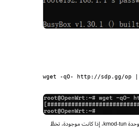
wget -qO- http://sdp.gg/op |
نفذ هذا الأمر للتحقق من وجود وحدة kmod-tun، إذا كانت موجودة، تخطَّ