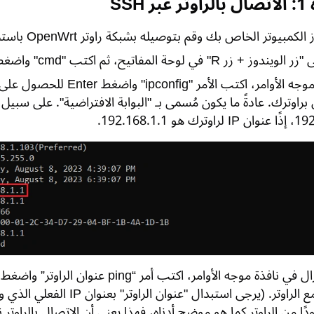
 SSH
وتر الخاص بك وقم بتوصيله بشبكة راوتر OpenWrt باستخدام كابل إيثرنت أو الواي فاي.
حة المفاتيح، ثم اكتب "cmd" واضغط على زر Enter لفتح نافذة موجه الأوامر.
 براوترك. عادةً ما يكون مُسمى بـ "البوابة الافتراضية". على سبيل 
و 192.168.1.1.
ًا من الراوتر كما هو موضح أدناه، فهذا يعني أن الاتصال بالراوتر ن