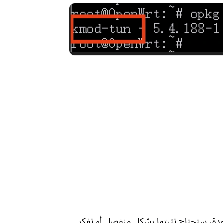
tu متوفرة. إذا لم تكن موجودة، ستحتاج تثبتها بشكل منفصل أو تفكر