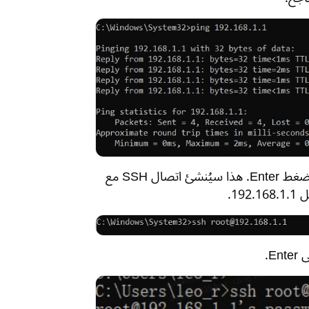
ما زلت في نفس نافذة موجه الأوامر، اكتب الأمر "ssh root@routerIP" واضغط Enter. هذا سيُنشئ اتصال SSH مع
E.