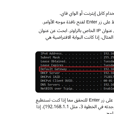
في نافذة موجه الأوامر، اكتب الأمر "ipconfig" واضغط Enter للحصول على عنوان IP الخاص بالراوتر. ابحث عن عنوان
المثال، إذا كانت البوابة الافتراضية هي
وأنت لا تزال في نافذة موجه الأوامر، اكتب أمر “ping عنوان الراوتر” واضغط على زر Enter للتحقق مما إذا كنت تستطيع
التواصل مع الراوتر. (يرجى استبدال "عنوان الراوتر" بعنوان IP الفعلي الذي وجدته في الخطوة 3، مثل 192.168.1.1). إذا
اجح.