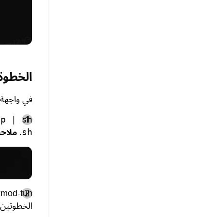
الخطوة 2: التثبيت والإض
في واجهة سطر الأوامر 
op | sh
.
ملاح
sh
kmod-tun.
الخطوتين 4 و5.