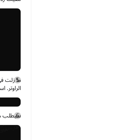
الراوتر. استبدل "routerIP" بعنوان IP الفعلي الذي 
سيطلب منك 