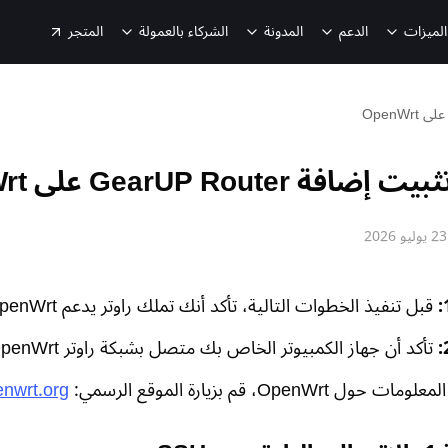
الميزات
الدعم
المدونة
الشركاء بالعمولة
المتجر
افة GearUP Router على OpenWrt
23 يوليو 2026
قبل تنفيذ الخطوات التالية، تأكد أنك تملك راوتر يدعم OpenWrt.
تأكد أن جهاز الكمبيوتر الخاص بك متصل بشبكة راوتر OpenWrt الخاص بك.
ل OpenWrt، قم بزيارة الموقع الرسمي:
enwrt.org/