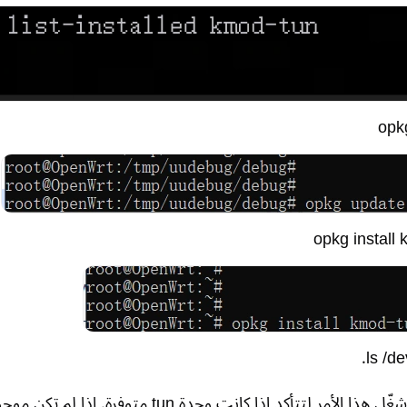
opk
opkg install
ls /de
شغّل هذا الأمر لتتأكد إذا كانت وحدة n