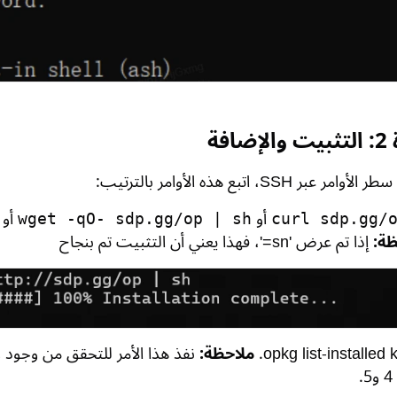
افة
عبر SSH، اتبع هذه الأوامر بالترتيب:
أو
أو
wget -qO- sdp.gg/op | sh
curl sdp.gg/
ظة:
إذا تم عرض 'sn='، فهذا يعني أن التثبيت تم بنجاح
opkg list-installed 
ملاحظة: