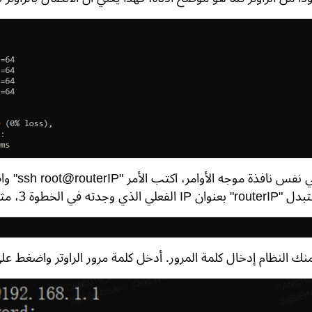
وجدته في الخطوة 3، مثل 192.168.1.1.
النظام إدخال كلمة المرور. أدخل كلمة مرور الراوتر واضغط على nter