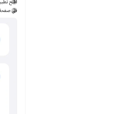
افتح تطبيق GearUP راوتر على جهازك
في صفحة ا