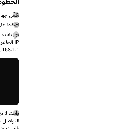
الخطوة 1: الاتصال بالراوتر عبر
شغّل جهاز الكمبي
اضغط على "زر الويندوز + زر R" في لو
IP الخاص
192.168.1.1، إذًا عنوان IP لراوترك ه
تلقيت ردود