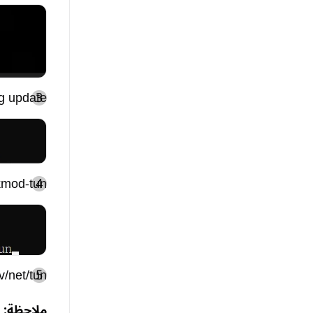
g update
 kmod-tun
v/net/tun.
ملاحظة: