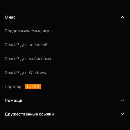
О нас
Поддерживаемые игры
GearUP для консолей
GearUP для мобильных
GearUP для Windows
Партнер
До 70%
Помощь
Дружественные ссылки
Поддержка
SafeShell VPN
Блог