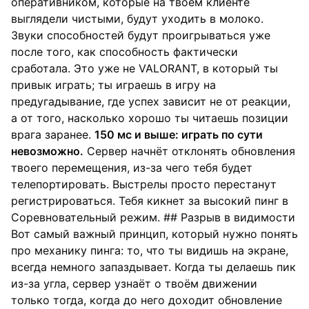
оперативником, которые на твоём клиенте
выглядели чистыми, будут уходить в молоко.
Звуки способностей будут проигрываться уже
после того, как способность фактически
сработала. Это уже не VALORANT, в который ты
привык играть; ты играешь в игру на
предугадывание, где успех зависит не от реакции,
а от того, насколько хорошо ты читаешь позиции
врага заранее.
150 мс и выше: играть по сути
невозможно.
Сервер начнёт отклонять обновления
твоего перемещения, из-за чего тебя будет
телепортировать. Выстрелы просто перестанут
регистрироваться. Тебя кикнет за высокий пинг в
Соревновательный режим. ## Разрыв в видимости
Вот самый важный принцип, который нужно понять
про механику пинга: то, что ты видишь на экране,
всегда немного запаздывает. Когда ты делаешь пик
из-за угла, сервер узнаёт о твоём движении
только тогда, когда до него доходит обновление