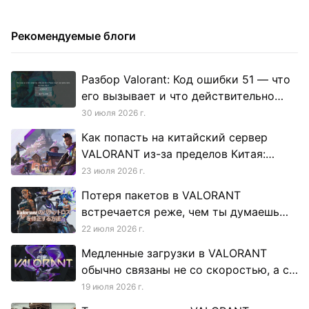
Рекомендуемые блоги
Разбор Valorant: Код ошибки 51 — что
его вызывает и что действительно
помогает исправить
30 июля 2026 г.
Как попасть на китайский сервер
VALORANT из-за пределов Китая:
реалистичный взгляд
23 июля 2026 г.
Потеря пакетов в VALORANT
встречается реже, чем ты думаешь
(благодаря Riot Direct)
22 июля 2026 г.
Медленные загрузки в VALORANT
обычно связаны не со скоростью, а со
стабильностью
19 июля 2026 г.