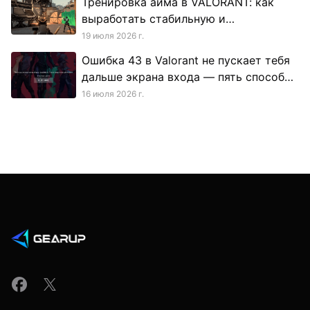
Тренировка аима в VALORANT: как
выработать стабильную и
повторяемую точность
19 июля 2026 г.
Ошибка 43 в Valorant не пускает тебя
дальше экрана входа — пять способов
исправить: от простых к техническим
16 июля 2026 г.