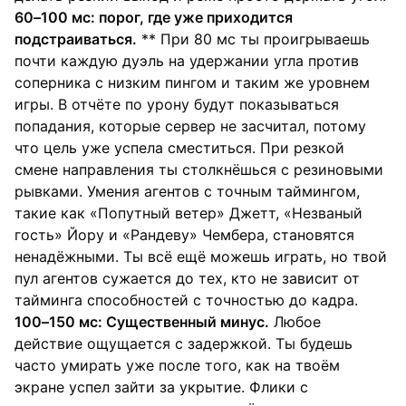
60–100 мс: порог, где уже приходится
подстраиваться.
** При 80 мс ты проигрываешь
почти каждую дуэль на удержании угла против
соперника с низким пингом и таким же уровнем
игры. В отчёте по урону будут показываться
попадания, которые сервер не засчитал, потому
что цель уже успела сместиться. При резкой
смене направления ты столкнёшься с резиновыми
рывками. Умения агентов с точным таймингом,
такие как «Попутный ветер» Джетт, «Незваный
гость» Йору и «Рандеву» Чембера, становятся
ненадёжными. Ты всё ещё можешь играть, но твой
пул агентов сужается до тех, кто не зависит от
тайминга способностей с точностью до кадра.
100–150 мс: Существенный минус.
Любое
действие ощущается с задержкой. Ты будешь
часто умирать уже после того, как на твоём
экране успел зайти за укрытие. Флики с