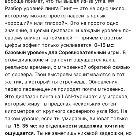
вообще поймёт, что ты вышел из-за угла. ##
Разбор уровней пинга Пинг — это не одно число,
которому можно просто навесить ярлык
«хороший» или «плохой». Это не просто одно
значение, а целый диапазон, и каждый уровень по-
своему влияет на геймплей — причём с ростом
цифры эффект только усиливается.
0–15 мс:
базовый уровень для Соревновательный игры.
В
этом диапазоне игра почти ощущается как в
реальном времени, с мгновенной обратной связью
от сервера. Твои выстрелы засчитываются в тот
же тик, в который ты стреляешь. Обновления
твоего перемещения приходят почти мгновенно.
Это диапазон пинга на LAN-турнирах и у игроков,
которые живут в пределах нескольких сотен
километров от крупного серверного узла Riot. На
таком уровне, если ты умираешь, виноват только
ты.
15–35 мс: по отдельности задержка почти не
ощущается.
Ты не заметишь никакой задержки, но