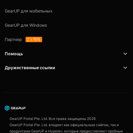
GearUP для мобильных
GearUP для Windows
Партнер
До 70%
Помощь
Дружественные ссылки
Поддержка
SafeShell VPN
Блог
Политика конфиденциальности
Пользовательское соглашение
GearUP Portal Pte. Ltd. Все права защищены
2026
GearUP Portal Pte. Ltd. владеет как официальным сайтом, так и
продуктами GearUP и Hyperev, которые предоставляют пробные