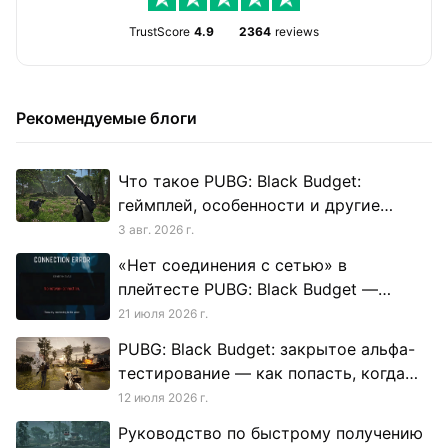
TrustScore
4.9
2364
reviews
Рекомендуемые блоги
Что такое PUBG: Black Budget:
геймплей, особенности и другие
подробности
3 авг. 2026 г.
«Нет соединения с сетью» в
плейтесте PUBG: Black Budget —
руководство по исправлению ошибки
21 июля 2026 г.
в период тестирования
PUBG: Black Budget: закрытое альфа-
тестирование — как попасть, когда
оно проходит и как играть без лагов
12 июля 2026 г.
Руководство по быстрому получению