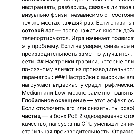
настраивать, разберись, связана ли твоя
визуально фризит независимо от состоян
тех же местах каждый раз. Если снизить
сетевой лаг
— после нажатия кнопок дей
телепортируются. Игра начинает подвиса
эту проблему. Если не уверен, снизь все
производительность заметно улучшится, 
сети. ## Настройки графики, которые вл
по-разному влияют на производительност
параметры: ### Настройки с высоким в
нагружают видеокарту среди графических 
Medium или Low, можно заметно поднять 
Глобальное освещение
— этот эффект ос
Если отключить его или снизить, ты осв
частиц
— в боях PoE 2 одновременно ото
качество, нагрузка на GPU уменьшится им
стабильная производительность.
Отражен