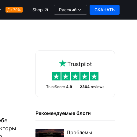
Русский
СКАЧАТЬ
Shop
До 70%
Trustpilot
TrustScore
4.9
2364
reviews
Рекомендуемые блоги
ебе
акторы
Проблемы
о