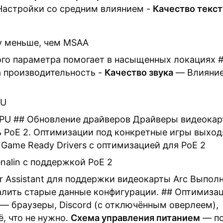
 Настройки со средним влиянием -
Качество текст
у меньше, чем MSAA
го параметра помогает в насыщенных локациях 
а производительность -
Качество звука
— Влияние
PU
GPU ## Обновление драйверов Драйверы видеока
 PoE 2. Оптимизации под конкретные игры выход
 Game Ready Drivers с оптимизацией для PoE 2
nalin с поддержкой PoE 2
er Assistant для поддержки видеокарты Arc Выпол
алить старые данные конфигурации. ## Оптимиза
— браузеры, Discord (с отключённым оверлеем),
, что не нужно.
Схема управления питанием
— по