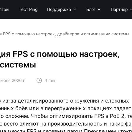
Игры
Тест Ping
Поддержка
Блог
Партнер
ция FPS с помощью настроек, драйверов и оптимизации системы
ация FPS с помощью настроек,
 системы
 июля 2026 г.
4 min
зо из-за детализированного окружения и сложных
ённых боёв или в перегруженных локациях падает
но сложнее. Чтобы оптимизировать FPS в PoE 2, т
е всего влияют на производительность и какие ф
ица между FPS и сетевым лагом Прежде чем что-т