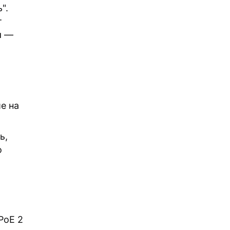
".
т
м
—
е на
ь,
о
PoE 2