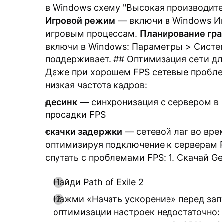
в Windows схему "Высокая производите
Игровой режим
— включи в Windows Иг
игровым процессам.
Планирование гра
включи в Windows: Параметры > Систем
поддерживает. ## Оптимизация сети дл
Даже при хорошем FPS сетевые пробле
низкая частота кадров:
десинк
— синхронизация с сервером в 
просадки FPS
скачки задержки
— сетевой лаг во вре
оптимизируя подключение к серверам P
спутать с проблемами FPS: 1. Скачай G
Найди Path of Exile 2
Нажми «Начать ускорение» перед зап
оптимизации настроек недостаточно: 