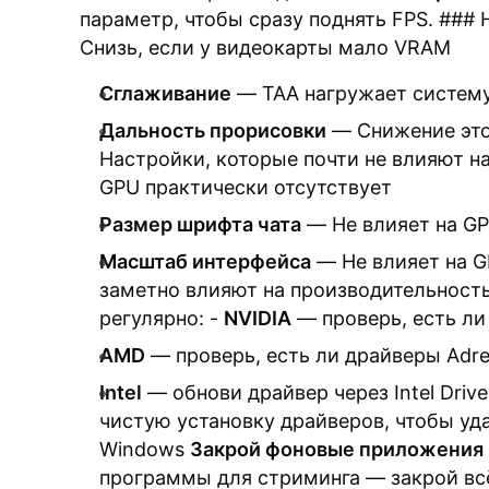
параметр, чтобы сразу поднять FPS. ###
Снизь, если у видеокарты мало VRAM
Сглаживание
— TAA нагружает систем
Дальность прорисовки
— Снижение это
Настройки, которые почти не влияют н
GPU практически отсутствует
Размер шрифта чата
— Не влияет на G
Масштаб интерфейса
— Не влияет на 
заметно влияют на производительность
регулярно: -
NVIDIA
— проверь, есть ли
AMD
— проверь, есть ли драйверы Adre
Intel
— обнови драйвер через Intel Driv
чистую установку драйверов, чтобы уд
Windows
Закрой фоновые приложения
программы для стриминга — закрой всё