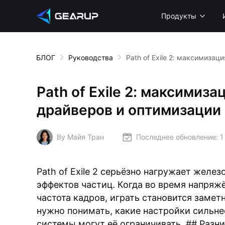
Продукты
БЛОГ
Руководства
Path of Exile 2: максимиза
Path of Exile 2: максимиз
драйверов и оптимизации
By Майя Тран
Последнее обновление:
1
Path of Exile 2 серьёзно нагружает желе
эффектов частиц. Когда во время напряж
частота кадров, играть становится замет
нужно понимать, какие настройки сильне
системы могут её ограничивать. ## Разн