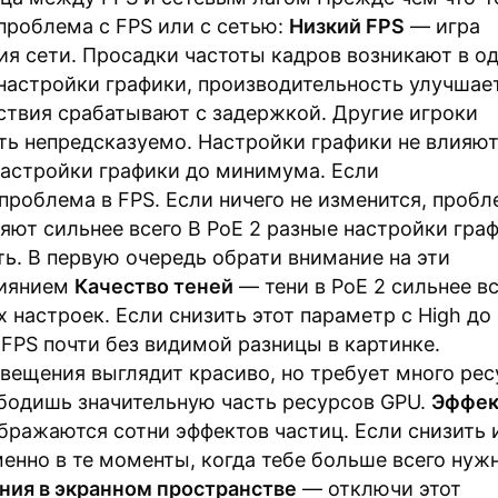
 проблема с FPS или с сетью:
Низкий FPS
— игра
ия сети. Просадки частоты кадров возникают в од
 настройки графики, производительность улучшает
ствия срабатывают с задержкой. Другие игроки
ть непредсказуемо. Настройки графики не влияют
 настройки графики до минимума. Если
проблема в FPS. Если ничего не изменится, пробл
ияют сильнее всего В PoE 2 разные настройки гра
ь. В первую очередь обрати внимание на эти
лиянием
Качество теней
— тени в PoE 2 сильнее в
настроек. Если снизить этот параметр с High до
FPS почти без видимой разницы в картинке.
вещения выглядит красиво, но требует много рес
ободишь значительную часть ресурсов GPU.
Эффе
бражаются сотни эффектов частиц. Если снизить 
енно в те моменты, когда тебе больше всего нуж
ия в экранном пространстве
— отключи этот