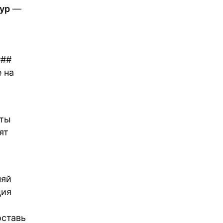
ур
—
###
 на
рты
ят
няй
ция
ставь