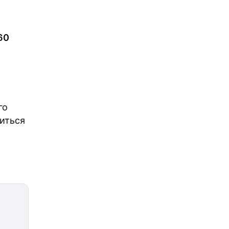
60
го
иться