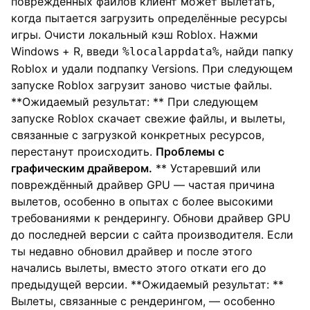
повреждённых файлов клиент может вылетать,
когда пытается загрузить определённые ресурсы
игры. Очисти локальный кэш Roblox. Нажми
Windows + R, введи
, найди папку
%localappdata%
Roblox и удали подпапку Versions. При следующем
запуске Roblox загрузит заново чистые файлы.
**Ожидаемый результат: ** При следующем
запуске Roblox скачает свежие файлы, и вылеты,
связанные с загрузкой конкретных ресурсов,
перестанут происходить.
Проблемы с
графическим драйвером.
** Устаревший или
повреждённый драйвер GPU — частая причина
вылетов, особенно в опытах с более высокими
требованиями к рендерингу. Обнови драйвер GPU
до последней версии с сайта производителя. Если
ты недавно обновил драйвер и после этого
начались вылеты, вместо этого откати его до
предыдущей версии. **Ожидаемый результат: **
Вылеты, связанные с рендерингом, — особенно