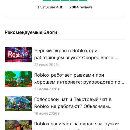
TrustScore
4.9
2364
reviews
Рекомендуемые блоги
Черный экран в Roblox при
работающем звуке? Скорее всего,
проблема в твоей сети, а не в GPU
22 июля 2026 г.
Roblox работает рывками при
хорошем интернете: руководство по
потере пакетов
21 июля 2026 г.
Голосовой чат и Текстовый чат в
Roblox не работают? Объясняем
региональные ограничения
16 июля 2026 г.
Roblox зависает на экране загрузки: