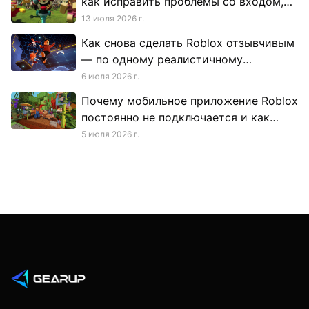
как исправить проблемы со входом,
сервером и бесконечной загрузкой
13 июля 2026 г.
Как снова сделать Roblox отзывчивым
— по одному реалистичному
исправлению за раз
6 июля 2026 г.
Почему мобильное приложение Roblox
постоянно не подключается и как
стабилизировать соединение
5 июля 2026 г.