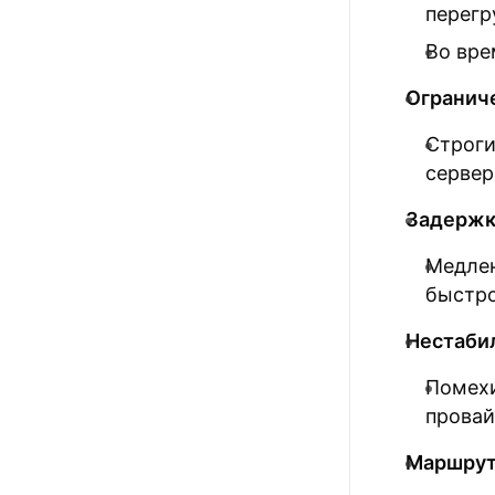
перегр
Во вре
Огранич
Строги
сервер
Задержк
Медлен
быстро
Нестабил
Помехи
провай
Маршрут