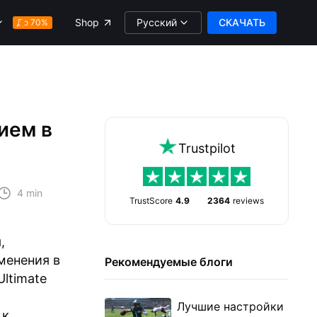
Русский
СКАЧАТЬ
Shop
До 70%
ием в
Trustpilot
4 min
TrustScore
4.9
2364
reviews
,
менения в
Рекомендуемые блоги
ltimate
Лучшие настройки
 к