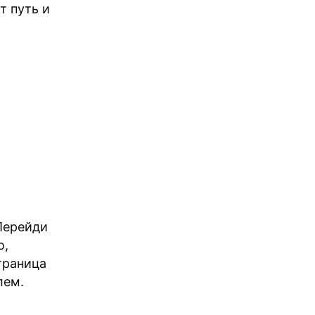
т путь и
ерейди
о,
траница
лем.