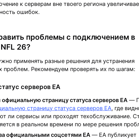
чение к серверам вне твоего региона увеличивае
ность ошибок.
равить проблемы с подключением в
NFL 26?
ужно применять разные решения для устранения
х проблем. Рекомендуем проверять их по шагам:
статус серверов EA
 официальную страницу статуса серверов EA
— П
иальную страницу статуса серверов EA
, где видн
ют ли сервисы или проходят техобслуживание. С
яется в реальном времени по мере решения проб
за официальными соцсетями EA
— EA публикует