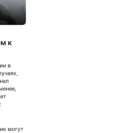
м к
ии в
лучаях,
анал
менее,
ует
:
пик могут