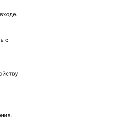
входе.
ь с
ойству
-
ния.