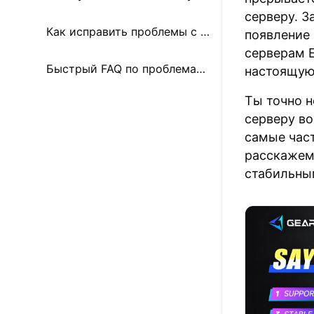
серверу. З
Как исправить проблемы с локальной сетью
появление
серверам 
Быстрый FAQ по проблемам подключения к серверу Madden NFL 26
настоящую
Ты точно 
серверу во
самые час
расскажем
стабильны