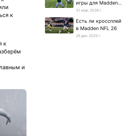
игры для Madden
или
NFL 26
31 мар. 2026 г.
ься к
Есть ли кроссплей
в Madden NFL 26
26 дек. 2025 г.
я к
разберём
плавным и