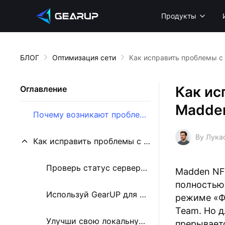
Продукты
БЛОГ
Оптимизация сети
Как исправить проблемы с
Как ис
Оглавление
Madden
Почему возникают проблемы с подключением к серверу в Madden NFL 26?
By Лука
Как исправить проблемы с подключением в Madden NFL 26?
Проверь статус серверов EA
Madden NF
полностью 
Используй GearUP для оптимизации маршрутизации сети
режиме «Фр
Team. Но д
Улучши свою локальную сеть
прерывает