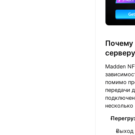
Почему 
серверу
Madden NF
зависимост
помимо пр
передачи д
подключени
несколько
Перегруз
Выход 