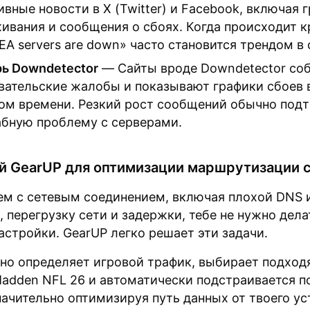
ивные новости в X (Twitter) и Facebook, включая 
ивания и сообщения о сбоях. Когда происходит 
«EA servers are down» часто становится трендом в 
ь Downdetector
— Сайты вроде Downdetector со
вательские жалобы и показывают графики сбоев 
ом времени. Резкий рост сообщений обычно под
бную проблему с серверами.
й GearUP для оптимизации маршрутизации 
ем с сетевым соединением, включая плохой DNS 
, перегрузку сети и задержки, тебе не нужно дела
стройки. GearUP легко решает эти задачи.
чно определяет игровой трафик, выбирает подхо
Madden NFL 26 и автоматически подстраивается п
начительно оптимизируя путь данных от твоего у