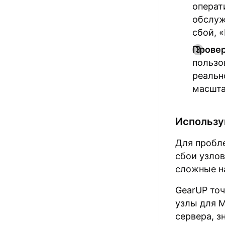
операт
обслуж
сбой, 
Провер
пользо
реальн
масшта
Использу
Для пробл
сбои узлов
сложные на
GearUP то
узлы для 
сервера, з