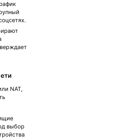
график
крупный
соцсетях.
бирают
в
тверждает
сети
или NAT,
ть
дящие
од выбор
стройства