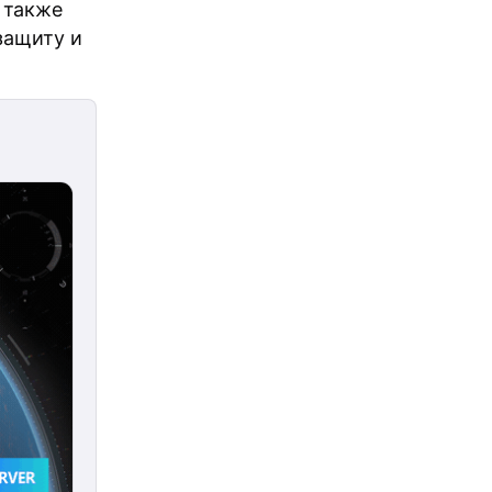
 также
защиту и