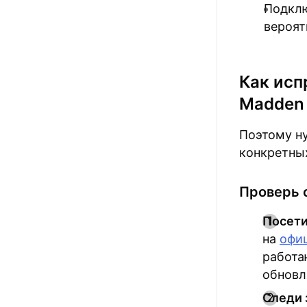
Подклю
вероят
Как исп
Madden 
Поэтому н
конкретны
Проверь 
Посети
на
офиц
работа
обновл
Следи 