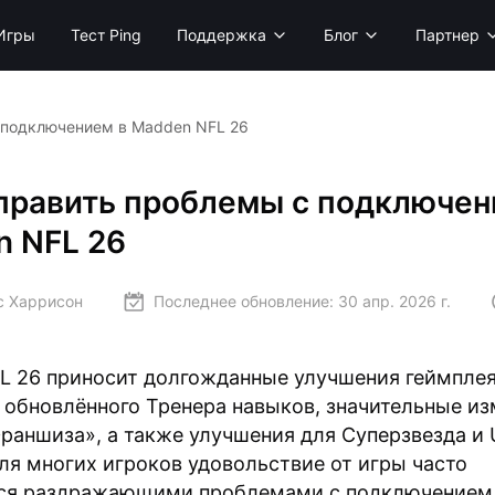
Игры
Тест Ping
Поддержка
Блог
Партнер
 подключением в Madden NFL 26
править проблемы с подключен
 NFL 26
с Харрисон
Последнее обновление:
30 апр. 2026 г.
L 26 приносит долгожданные улучшения геймплея
обновлённого Тренера навыков, значительные из
аншиза», а также улучшения для Суперзвезда и U
ля многих игроков удовольствие от игры часто
ся раздражающими проблемами с подключением