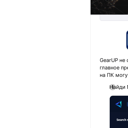
GearUP не 
главное п
на ПК могу
Найди 