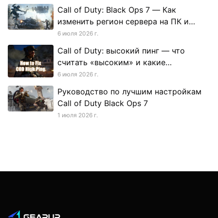
Call of Duty: Black Ops 7 — Как
изменить регион сервера на ПК и
консоли
6 июля 2026 г.
Call of Duty: высокий пинг — что
считать «высоким» и какие
исправления стоит попробовать в
6 июля 2026 г.
первую очередь
Руководство по лучшим настройкам
Call of Duty Black Ops 7
1 июля 2026 г.