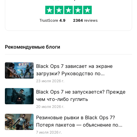
TrustScore
4.9
2364
reviews
Рекомендуемые блоги
Black Ops 7 зависает на экране
загрузки? Руководство по
исправлению для каждого симптома
23 июля 2026 г.
Black Ops 7 не запускается? Прежде
чем что-либо гуглить
20 июля 2026 г.
Резиновые рывки в Black Ops 7?
Потеря пакетов — объяснение по
тому, что ты реально видишь
7 июля 2026 г.