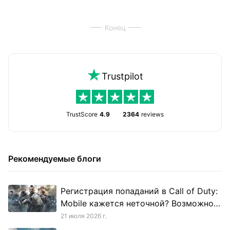
Конец
Trustpilot
TrustScore
4.9
2364
reviews
Рекомендуемые блоги
Регистрация попаданий в Call of Duty:
Mobile кажется неточной? Возможно,
виноват твой пинг
21 июля 2026 г.