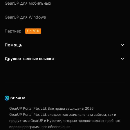
GearUP для мобильных
GearUP для Windows
Партнер
До 70%
Помощь
Дружественные ссылки
Поддержка
SafeShell VPN
Блог
Политика конфиденциальности
Пользовательское соглашение
GearUP Portal Pte. Ltd. Все права защищены
2026
GearUP Portal Pte. Ltd. владеет как официальным сайтом, так и
продуктами GearUP и Hyperev, которые предоставляют пробные
версии программного обеспечения.