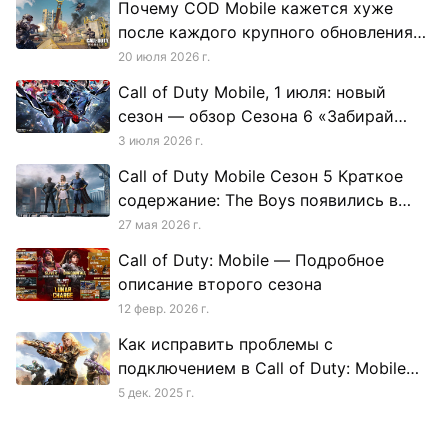
Почему COD Mobile кажется хуже
после каждого крупного обновления
(и что тебе реально делать)
20 июля 2026 г.
Call of Duty Mobile, 1 июля: новый
сезон — обзор Сезона 6 «Забирай
свое сердце»
3 июля 2026 г.
Call of Duty Mobile Сезон 5 Краткое
содержание: The Boys появились в
лобби
27 мая 2026 г.
Call of Duty: Mobile — Подробное
описание второго сезона
12 февр. 2026 г.
Как исправить проблемы с
подключением в Call of Duty: Mobile
(CODM)
5 дек. 2025 г.