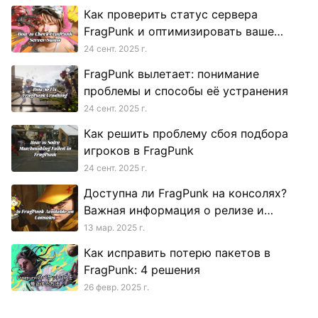
Как проверить статус сервера
FragPunk и оптимизировать ваше
игровое соединение
24 сент. 2025 г.
FragPunk вылетает: понимание
проблемы и способы её устранения
24 сент. 2025 г.
Как решить проблему сбоя подбора
игроков в FragPunk
24 сент. 2025 г.
Доступна ли FragPunk на консолях?
Важная информация о релизе и
онлайн-игре
13 мар. 2025 г.
Как исправить потерю пакетов в
FragPunk: 4 решения
26 февр. 2025 г.