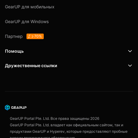
GearUP для мобильных
GearUP для Windows
Партнер
До 70%
Помощь
Дружественные ссылки
Поддержка
SafeShell VPN
Блог
Политика конфиденциальности
Пользовательское соглашение
GearUP Portal Pte. Ltd. Все права защищены
2026
GearUP Portal Pte. Ltd. владеет как официальным сайтом, так и
продуктами GearUP и Hyperev, которые предоставляют пробные
версии программного обеспечения.