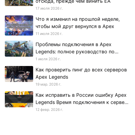
отсюда, прежде чем винить EA
17 июля 2026 г.
Что я изменил на прошлой неделе,
чтобы мой друг вернулся в Apex
11 июля 2026 г.
Проблемы подключения в Apex
Legends: полное руководство по
устранению неполадок
1 июля 2026 г.
Как проверить пинг до всех серверов
Apex Legends
19 мар. 2026 г.
Как исправить в России ошибку Apex
Legends Время подключения к серверу
истекло
12 февр. 2026 г.