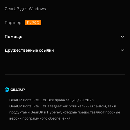
GearUP для Windows
Партнер
До 70%
Помощь
Дружественные ссылки
Поддержка
SafeShell VPN
Блог
Политика конфиденциальности
Пользовательское соглашение
GearUP Portal Pte. Ltd. Все права защищены
2026
GearUP Portal Pte. Ltd. владеет как официальным сайтом, так и
продуктами GearUP и Hyperev, которые предоставляют пробные
версии программного обеспечения.