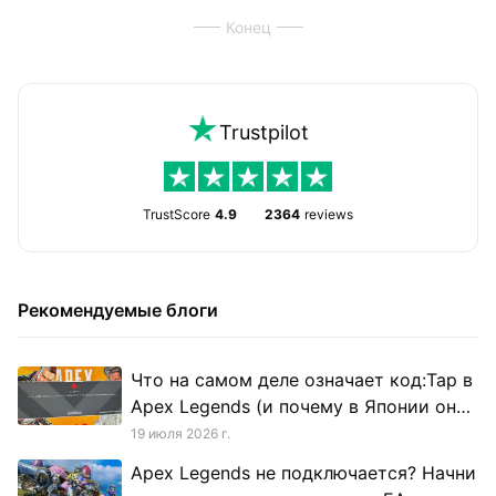
Конец
Trustpilot
TrustScore
4.9
2364
reviews
Рекомендуемые блоги
Что на самом деле означает код:Tap в
Apex Legends (и почему в Японии он
появляется чаще всего)
19 июля 2026 г.
Apex Legends не подключается? Начни