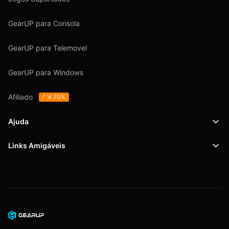
GearUP para Consola
GearUP para Telemovel
GearUP para Windows
Afiliado
Até 70%
Ajuda
Links Amigáveis
Suporte
SafeShell VPN
Blog
Política de Privacidade
Acordo do Usuário