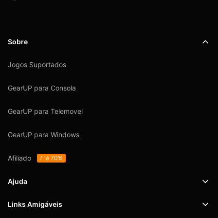
Sobre
Jogos Suportados
GearUP para Consola
GearUP para Telemovel
GearUP para Windows
Afiliado
Até 70%
Ajuda
Links Amigáveis
Suporte