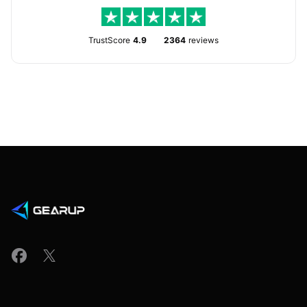
TrustScore
4.9
2364
reviews