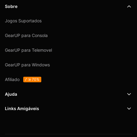
Sobre
Jogos Suportados
GearUP para Consola
GearUP para Telemovel
GearUP para Windows
Afiliado
Até 70%
Ajuda
Links Amigáveis
Suporte
SafeShell VPN
Blog