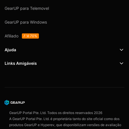
GearUP para Telemovel
GearUP para Windows
Afiliado
Até 70%
Ajuda
Links Amigáveis
Suporte
SafeShell VPN
Blog
Política de Privacidade
Acordo do Usuário
GearUP Portal Pte. Ltd. Todos os direitos reservados
2026
A GearUP Portal Pte. Ltd. é proprietária tanto do site oficial como dos
produtos GearUP e Hyperev, que disponibilizam versões de avaliação