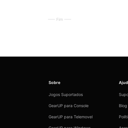
Fim
Sobre
Aju
Jogos Suportados
Supo
GearUP para Console
Blog
GearUP para Telemovel
Polí
GearUP para Windows
Acor