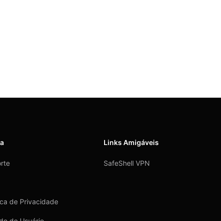
da
Links Amigáveis
rte
SafeShell VPN
tica de Privacidade
do do Usuário