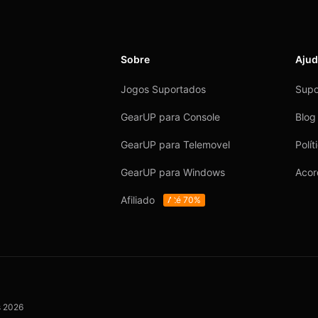
Sobre
Aju
Jogos Suportados
Supo
GearUP para Console
Blog
GearUP para Telemovel
Polí
GearUP para Windows
Acor
Afiliado
Até 70%
s
2026