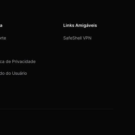
da
Links Amigáveis
rte
SafeShell VPN
tica de Privacidade
do do Usuário