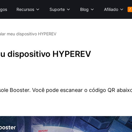
gos
Recursos
Suporte
Blog
Afiliado
A
ular meu dispositivo HYPEREV
eu dispositivo HYPEREV
ole Booster. Você pode escanear o código QR abaixo p