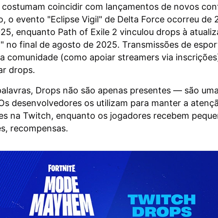
costumam coincidir com lançamentos de novos co
, o evento "Eclipse Vigil" de Delta Force ocorreu de 
25, enquanto Path of Exile 2 vinculou drops à atuali
t" no final de agosto de 2025. Transmissões de espor
 da comunidade (como apoiar streamers via inscriçõ
r drops.
palavras, Drops não são apenas presentes — são um
 Os desenvolvedores os utilizam para manter a atenç
es na Twitch, enquanto os jogadores recebem peque
s, recompensas.