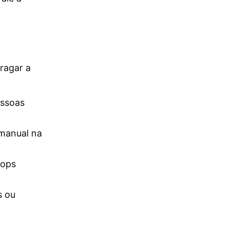
ragar a
essoas
manual na
rops
s ou