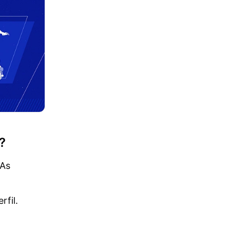
?
 As
rfil.