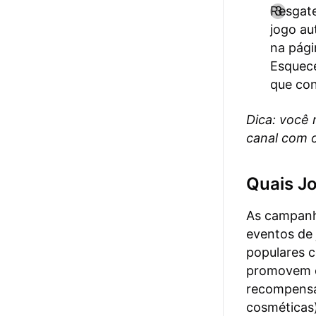
Resgate
jogo au
na pági
Esquece
que con
Dica: você 
canal com o
Quais J
As campanh
eventos de 
populares c
promovem e
recompensa
cosméticas)