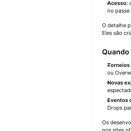
Acesso:
c
no passe 
O detalhe p
Eles são cr
Quando 
Torneios 
ou Overw
Novas ex
espectad
Eventos 
Drops pa
Os desenvo
nos sites of