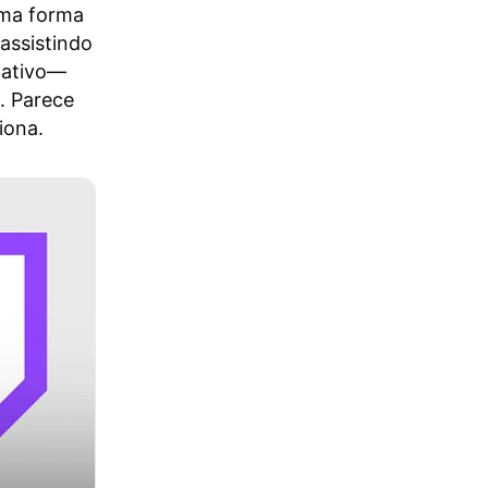
uma forma
assistindo
r ativo—
. Parece
iona.