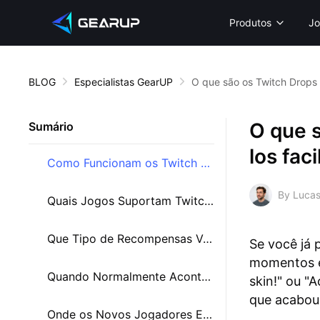
Produtos
Jo
BLOG
Especialistas GearUP
O que são os Twitch Drops 
O que 
Sumário
los fac
Como Funcionam os Twitch Drops de Verdade?
By Lucas
Quais Jogos Suportam Twitch Drops?
Que Tipo de Recompensas Você Pode Receber?
Se você já
momentos e
Quando Normalmente Acontecem os Drops?
skin!" ou "
que acabou
Onde os Novos Jogadores Erram?