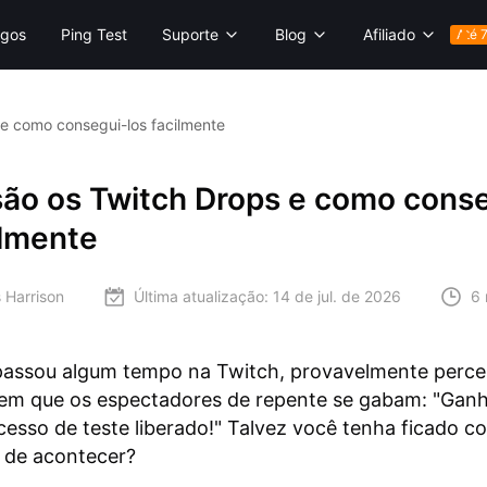
gos
Ping Test
Suporte
Blog
Afiliado
Até 
e como consegui-los facilmente
são os Twitch Drops e como cons
ilmente
 Harrison
Última atualização:
14 de jul. de 2026
6 
 passou algum tempo na Twitch, provavelmente perc
m que os espectadores de repente se gabam: "Ganh
Acesso de teste liberado!" Talvez você tenha ficado 
 de acontecer?