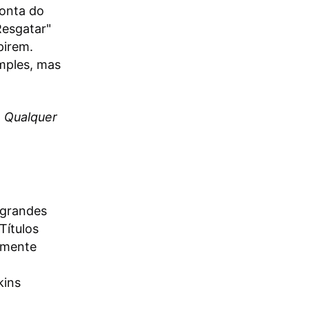
conta do
Resgatar"
pirem.
mples, mas
. Qualquer
 grandes
Títulos
temente
kins