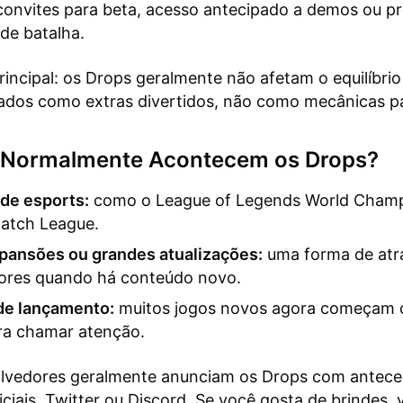
onvites para beta, acesso antecipado a demos ou p
de batalha.
rincipal: os Drops geralmente não afetam o equilíbrio
iados como extras divertidos, não como mecânicas p
Normalmente Acontecem os Drops?
de esports:
como o League of Legends World Champ
atch League.
pansões ou grandes atualizações:
uma forma de atra
ores quando há conteúdo novo.
de lançamento:
muitos jogos novos agora começam
ra chamar atenção.
lvedores geralmente anunciam os Drops com antece
iciais, Twitter ou Discord. Se você gosta de brindes, 