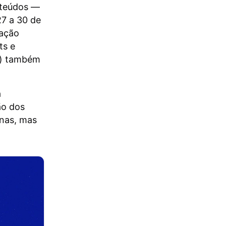
nteúdos —
27 a 30 de
zação
ts e
es) também
a
ão dos
nas, mas