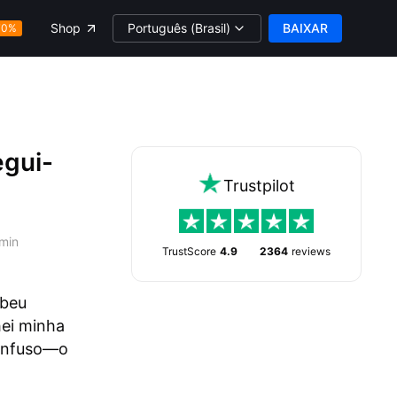
Português (Brasil)
BAIXAR
Shop
70%
egui-
Trustpilot
min
TrustScore
4.9
2364
reviews
ebeu
ei minha
confuso—o