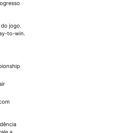
rogresso
 do jogo.
ay-to-win.
ionship
ir
 com
dência
vale a