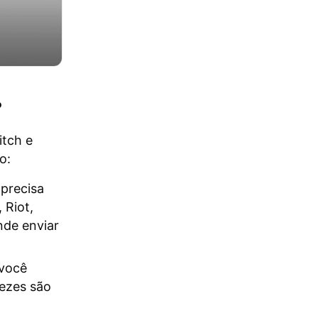
?
itch e
o:
 precisa
 Riot,
nde enviar
 você
ezes são