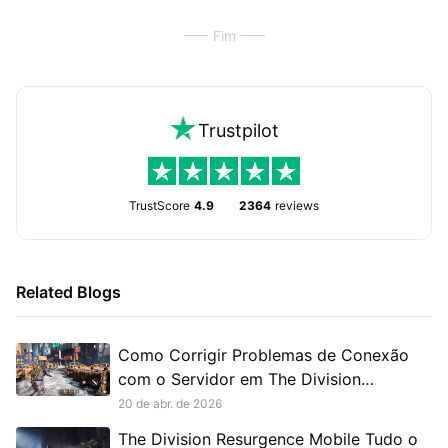
Fim
Trustpilot
TrustScore
4.9
2364
reviews
Related Blogs
Como Corrigir Problemas de Conexão
com o Servidor em The Division
Resurgence
20 de abr. de 2026
The Division Resurgence Mobile Tudo o