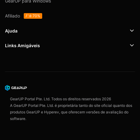
GearUP para Windows
Afiliado
Até 70%
Ajuda
Links Amigáveis
Suporte
SafeShell VPN
Blog
Política de Privacidade
Acordo do Usuário
GearUP Portal Pte. Ltd. Todos os direitos reservados
2026
A GearUP Portal Pte. Ltd. é proprietária tanto do site oficial quanto dos
produtos GearUP e Hyperev, que oferecem versões de avaliação do
software.