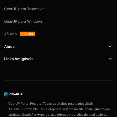
GearUP para Telemovel
GearUP para Windows
Afiliado
Até 70%
Ajuda
Links Amigáveis
Suporte
SafeShell VPN
Blog
Política de Privacidade
Acordo do Usuário
GearUP Portal Pte. Ltd. Todos os direitos reservados
2026
A GearUP Portal Pte. Ltd. é proprietária tanto do site oficial quanto dos
produtos GearUP e Hyperev, que oferecem versões de avaliação do