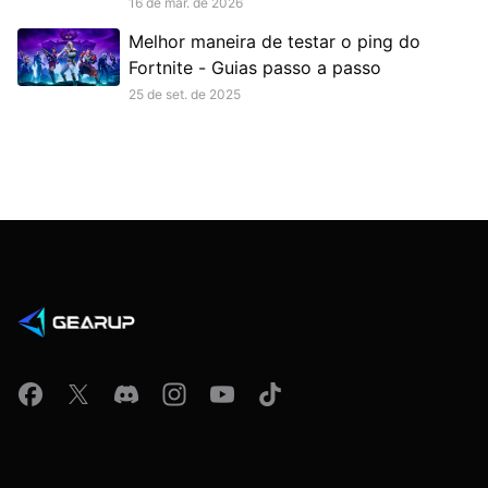
de Batalha e Skins
16 de mar. de 2026
Melhor maneira de testar o ping do
Fortnite - Guias passo a passo
25 de set. de 2025