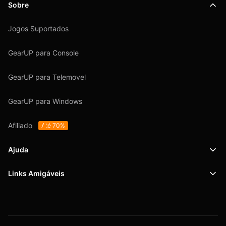
Sobre
Jogos Suportados
GearUP para Console
GearUP para Telemovel
GearUP para Windows
Afiliado
Até 70%
Ajuda
Links Amigáveis
Suporte
SafeShell VPN
Blog
Política de Privacidade