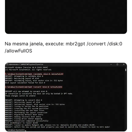
Na mesma janela, execute: mbr2gpt /convert /disk:0
/allowFullOS