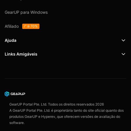
GearUP para Windows
Afiliado
Até 70%
Ajuda
Links Amigáveis
Suporte
SafeShell VPN
Blog
Política de Privacidade
Acordo do Usuário
GearUP Portal Pte. Ltd. Todos os direitos reservados
2026
A GearUP Portal Pte. Ltd. é proprietária tanto do site oficial quanto dos
produtos GearUP e Hyperev, que oferecem versões de avaliação do
software.