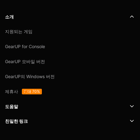
소개
지원되는 게임
GearUP for Console
GearUP 모바일 버전
GearUP의 Windows 버전
제휴사
최대 70%
도움말
친밀한 링크
지원
SafeShell VPN
블로그