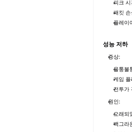
피크 시
패킷 손
플레이어
성능 저하
증상:
울퉁불
게임 플
전투가 
원인:
오래되었
백그라운