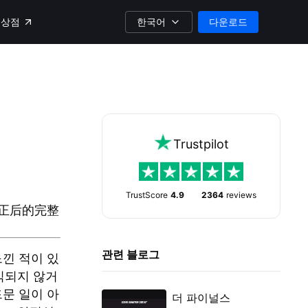
한국어
다운로드
상점
Trustpilot
TrustScore
4.9
2364
reviews
修正后的完整
관련 블로그
느낀 적이 있
식되지 않거
드문 일이 아
더 파이널스