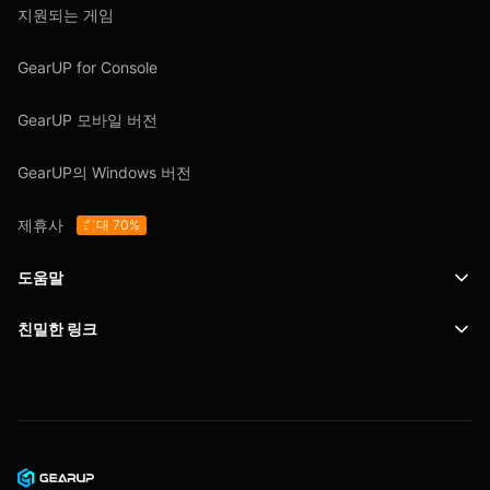
지원되는 게임
GearUP for Console
GearUP 모바일 버전
GearUP의 Windows 버전
제휴사
최대 70%
도움말
친밀한 링크
지원
SafeShell VPN
블로그
개인정보 보호정책
이용 약관