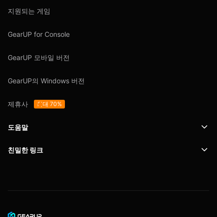
지원되는 게임
GearUP for Console
GearUP 모바일 버전
GearUP의 Windows 버전
제휴사
최대 70%
도움말
친밀한 링크
지원
SafeShell VPN
블로그
개인정보 보호정책