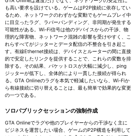
GTA Onlineは速度だけでなく、ネットワークの安定性に
も高い要求を設けている。ゲームはP2P接続に依存してい
るため、ネットワークのわずかな変動でもゲームプレイ中
に目立ったラグ、ラバーバンディング、非同期が発生する
可能性がある。Wi-Fi信号は他のデバイスからの干渉、物
理的な障害物、ネットワーク混雑の影響を受けやすく、こ
れらすべてがジッターとデータ配信の不整合を引き起こ
す。有線Ethernet接続は、デバイスとルーターの間に直接
的で安定したリンクを提供することで、これらの変数を排
除する。その結果、パケットロスが大幅に減少し、ping
ジッターが低下し、全体的により一貫した接続が得られ
る。GTA Onlineのラグを本気で軽減したいなら、Wi-Fiか
ら有線接続に切り替えることは、最も簡単で効果的な変更
の一つである。
ソロパブリックセッションの強制作成
GTA Onlineでラグや他のプレイヤーからの干渉なく主に
ビジネスを運営したい場合、ゲームのP2P構造を利用して