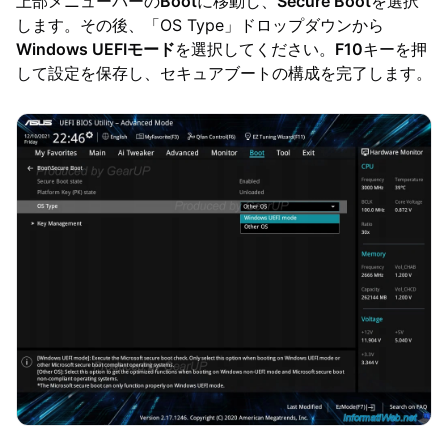
上部メニューバーの
Boot
に移動し、
Secure Boot
を選択
します。その後、「OS Type」ドロップダウンから
Windows UEFIモード
を選択してください。
F10
キーを押
して設定を保存し、セキュアブートの構成を完了します。