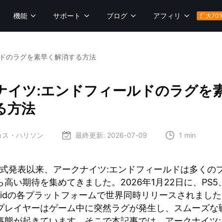
機能
サポート
ブログ
アフィリ
最大70
ルドのラグを素早く解消する方法
ナイツ:エンドフィールドのラグを
る方法
ーカス・ハリソン
最終更新:
2026-07-09
1 min
の正式発表以来、アークナイツ:エンドフィールドは多くの
高い期待を集めてきました。2026年1月22日に、PS5
droidの各プラットフォームで世界同時リリースされまし
プレイヤーはゲーム中に突然ラグが発生し、スムーズな
事態が起きています。そこで本記事では、アークナイツ: