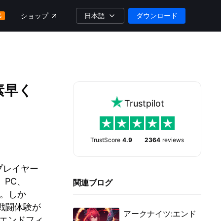
日本語
ダウンロード
ショップ
%
素早く
Trustpilot
TrustScore
4.9
2364
reviews
プレイヤー
、PC、
関連ブログ
た。しか
戦闘体験が
アークナイツ:エンド
エンドフィ