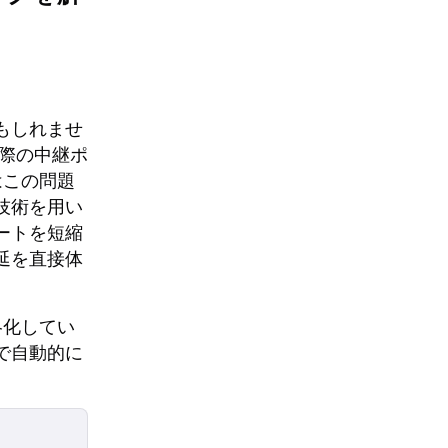
もしれませ
際の中継ポ
はこの問題
技術を用い
ートを短縮
延を直接体
略化してい
で自動的に