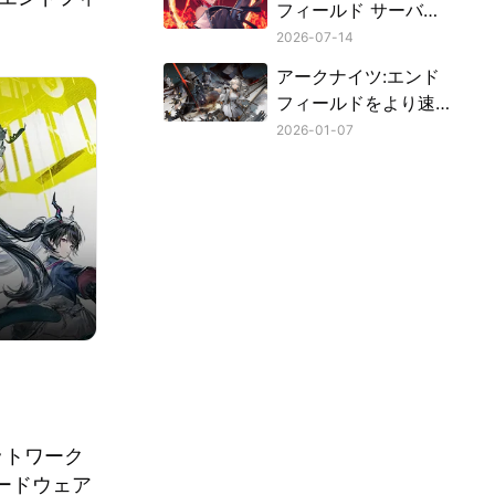
フィールド サーバー
に接続できない場合
2026-07-14
の対処方法
アークナイツ:エンド
フィールドをより速
くダウンロードする
2026-01-07
方法
？
ットワーク
ードウェア