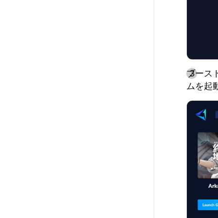
ブース
ムを起