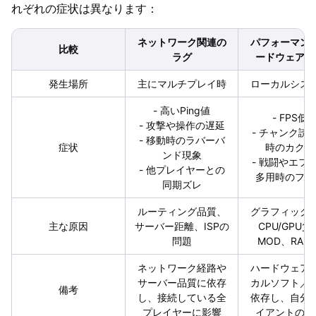
れぞれの症状は異なります：
ネットワーク関連の
パフォーマン
比較
ラグ
ードウェアの
発生場所
主にマルチプレイ時
ローカルシス
- 高いPing値
- FPS低
- 攻撃や操作の遅延
- チャンク読
- 移動時のラバーバ
症状
時のカクつ
ンド現象
- 戦闘やエフ
- 他プレイヤーとの
多用時のフリ
同期ズレ
ルーティング品質、
グラフィック
主な原因
サーバー距離、ISPの
CPU/GPU
問題
MOD、RAM
ネットワーク経路や
ハードウェア
サーバー品質に依存
カルソフト／
備考
し、接続している全
依存し、自分
プレイヤーに影響
イアントのみ