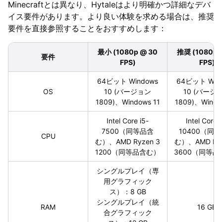
Minecraftとは異なり、Hytaleはより明確かつ詳細なデバ
イス要件があります。より良い体験を求める場合は、推奨
要件を直接参照することをおすすめします：
最小 (1080p @ 30
推奨 (1080p 
要件
FPS)
FPS)
64ビット Windows
64ビット Win
OS
10 (バージョン
10 (バージ
1809)、Windows 11
1809)、Windo
Intel Core i5-
Intel Core i
7500（同等品含
10400（同
CPU
む）、AMD Ryzen 3
む）、AMD Ryz
1200（同等品含む）
3600（同等品
シングルプレイ（専
用グラフィック
ス）：8 GB
シングルプレイ（統
RAM
16 GB
合グラフィック