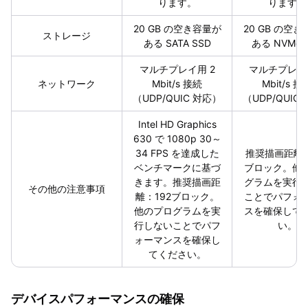
ります。
ります。
20 GB の空き容量が
20 GB の空
ストレージ
ある SATA SSD
ある NVMe 
マルチプレイ用 2
マルチプレイ
ネットワーク
Mbit/s 接続
Mbit/s 接
（UDP/QUIC 対応）
（UDP/QUIC
Intel HD Graphics
630 で 1080p 30～
34 FPS を達成した
推奨描画距離：
ベンチマークに基づ
ブロック。他
きます。推奨描画距
グラムを実行
その他の注意事項
離：192ブロック。
ことでパフォ
他のプログラムを実
スを確保して
行しないことでパフ
い。
ォーマンスを確保し
てください。
デバイスパフォーマンスの確保