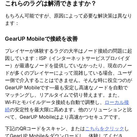
これらのラグは解消できますか？
もちろん可能ですが、原因によって必要な解決策は異なり
ます：
GearUP Mobileで接続を改善
プレイヤーが体験するラグの大半はノード接続の問題に起
因しています：ISP（インターネットサービスプロバイダ
ー）が最適なノードを提供していなかったり、現在のノー
ドが多くのプレイヤーによって混雑している場合、ユーザ
ー側で介入することはできません。そんな時に役立つのが
GearUP Mobileです—最も安定し高速なノードを自動で
マッチングし、リアルタイムで切り替えます。また、
Wi‑Fiとモバイルデータ接続も自動で調整し、
ローカル接
続
の安定性を最大限に高めます。他のソリューションと比
べて、GearUP Mobileはより高速かつセキュアです。
下記のQRコードをスキャン、または
こちらをクリック
し
てGearUP Mobileをダウンロードし、体験してくださ