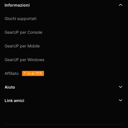
Informazioni
Giochi supportati
GearUP per Console
GearUP per Mobile
GearUP per Windows
Affiliato
Fino al 70%
Aiuto
Link amici
Supporto
SafeShell VPN
Blog
Politica sulla privacy