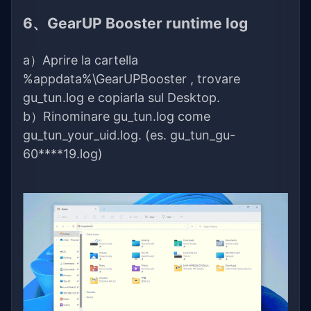
6、GearUP Booster runtime log
a）Aprire la cartella
%appdata%\GearUPBooster , trovare
gu_tun.log e copiarla sul Desktop.
b）Rinominare gu_tun.log come
gu_tun_your_uid.log. (es. gu_tun_gu-
60****19.log)