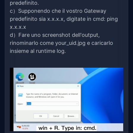
predefinito.
c）Supponendo che il vostro Gateway
predefinito sia x.x.x.x, digitate in cmd: ping
x.x.x.x
d）Fare uno screenshot dell'output,
rinominarlo come your_uid.jpg e caricarlo
insieme al runtime log.