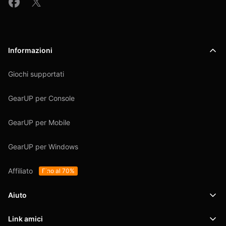
Informazioni
Giochi supportati
GearUP per Console
GearUP per Mobile
GearUP per Windows
Affiliato
Fino al 70%
Aiuto
Link amici
Supporto