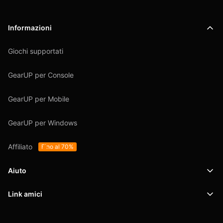
Informazioni
Giochi supportati
GearUP per Console
GearUP per Mobile
GearUP per Windows
Affiliato
Fino al 70%
Aiuto
Link amici
Supporto
SafeShell VPN
Blog