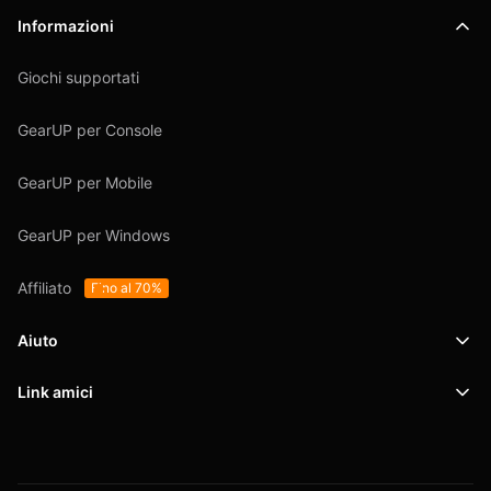
Informazioni
Giochi supportati
GearUP per Console
GearUP per Mobile
GearUP per Windows
Affiliato
Fino al 70%
Aiuto
Link amici
Supporto
SafeShell VPN
Blog