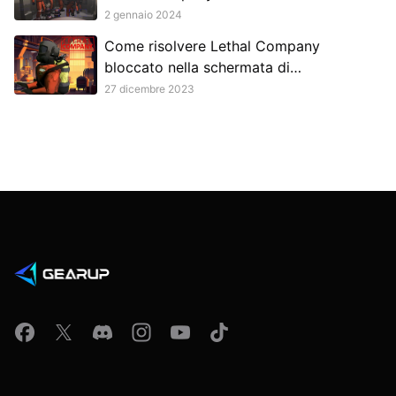
2 gennaio 2024
Come risolvere Lethal Company
bloccato nella schermata di
caricamento?
27 dicembre 2023