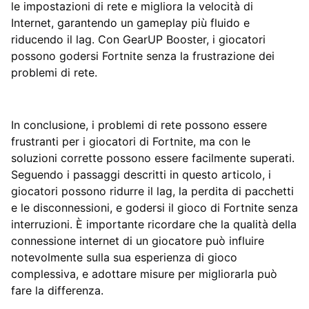
le impostazioni di rete e migliora la velocità di
Internet, garantendo un gameplay più fluido e
riducendo il lag. Con GearUP Booster, i giocatori
possono godersi Fortnite senza la frustrazione dei
problemi di rete.
In conclusione, i problemi di rete possono essere
frustranti per i giocatori di Fortnite, ma con le
soluzioni corrette possono essere facilmente superati.
Seguendo i passaggi descritti in questo articolo, i
giocatori possono ridurre il lag, la perdita di pacchetti
e le disconnessioni, e godersi il gioco di Fortnite senza
interruzioni. È importante ricordare che la qualità della
connessione internet di un giocatore può influire
notevolmente sulla sua esperienza di gioco
complessiva, e adottare misure per migliorarla può
fare la differenza.