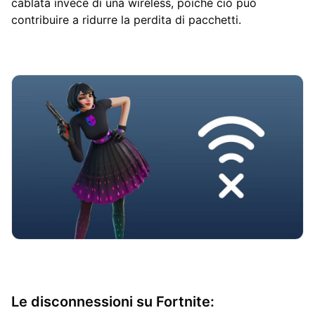
cablata invece di una wireless, poiché ciò può
contribuire a ridurre la perdita di pacchetti.
Le disconnessioni su Fortnite: