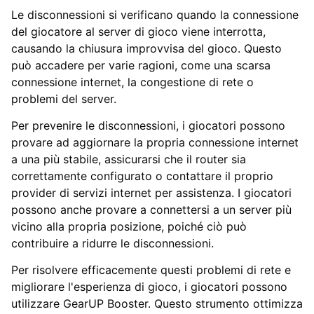
Le disconnessioni si verificano quando la connessione
del giocatore al server di gioco viene interrotta,
causando la chiusura improvvisa del gioco. Questo
può accadere per varie ragioni, come una scarsa
connessione internet, la congestione di rete o
problemi del server.
Per prevenire le disconnessioni, i giocatori possono
provare ad aggiornare la propria connessione internet
a una più stabile, assicurarsi che il router sia
correttamente configurato o contattare il proprio
provider di servizi internet per assistenza. I giocatori
possono anche provare a connettersi a un server più
vicino alla propria posizione, poiché ciò può
contribuire a ridurre le disconnessioni.
Per risolvere efficacemente questi problemi di rete e
migliorare l'esperienza di gioco, i giocatori possono
utilizzare GearUP Booster. Questo strumento ottimizza