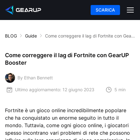
SCARICA
BLOG
Guide
Come correggere il lag di Fortnite con GearUP Booster
Come correggere il lag di Fortnite con GearUP
Booster
By Ethan Bennett
Ultimo aggiornamento:
12 giugno 2023
5 min
Fortnite è un gioco online incredibilmente popolare
che ha conquistato un enorme seguito in tutto il
mondo. Tuttavia, come ogni gioco online, i giocatori
spesso incontrano vari problemi di rete che possono