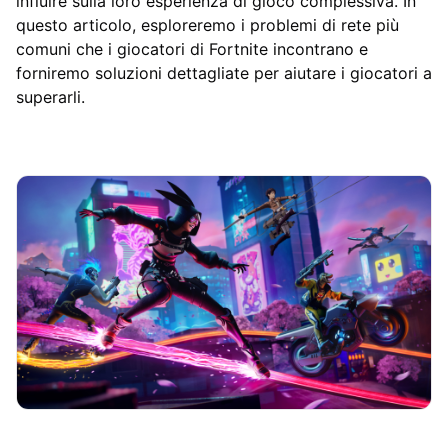
influire sulla loro esperienza di gioco complessiva. In
questo articolo, esploreremo i problemi di rete più
comuni che i giocatori di Fortnite incontrano e
forniremo soluzioni dettagliate per aiutare i giocatori a
superarli.