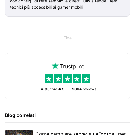
con consigli di rete semplici e diretti, Olivia rende i temi
tecnici più accessibili ai gamer mobili.
Fine
Trustpilot
TrustScore
4.9
2364
reviews
Blog correlati
Come cambiare server su eFootball per