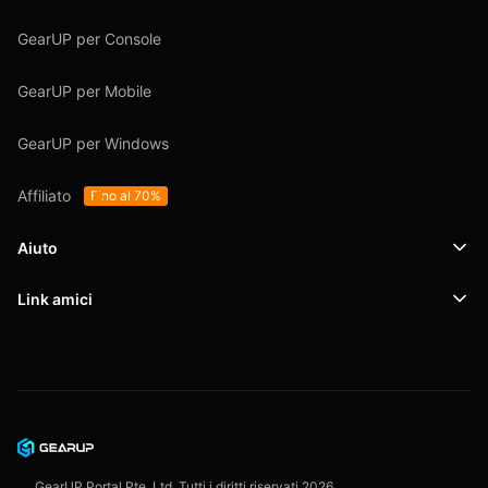
GearUP per Console
GearUP per Mobile
GearUP per Windows
Affiliato
Fino al 70%
Aiuto
Link amici
Supporto
SafeShell VPN
Blog
Politica sulla privacy
Accordo con l'utente
GearUP Portal Pte. Ltd. Tutti i diritti riservati
2026