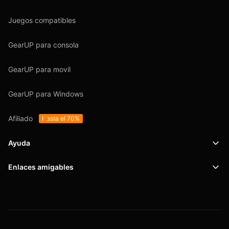
Juegos compatibles
GearUP para consola
GearUP para movil
GearUP para Windows
Afiliado
Hasta el 70%
Ayuda
Enlaces amigables
Soporte
SafeShell VPN
Blog
Política de privacidad