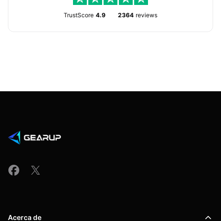
TrustScore
4.9
2364
reviews
Acerca de