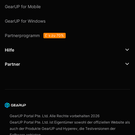
GearUP for Mobile
GearUP for Windows
Partnerprogramm
Bis zu 70%
Hilfe
Partner
Support
SafeShell VPN
Blog
Datenschutzrichtlinie
Nutzungsbedingungen
GearUP Portal Pte. Ltd. Alle Rechte vorbehalten
2026
GearUP Portal Pte. Ltd. ist Eigentümer sowohl der offiziellen Website als
auch der Produkte GearUP und Hyperev, die Testversionen der
Software anbieten.