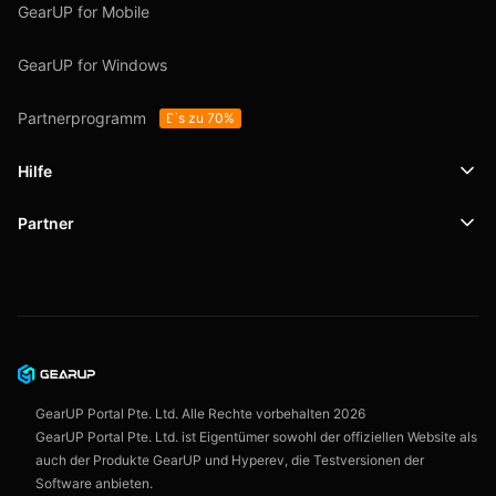
GearUP for Mobile
GearUP for Windows
Partnerprogramm
Bis zu 70%
Hilfe
Partner
Support
SafeShell VPN
Blog
Datenschutzrichtlinie
Nutzungsbedingungen
GearUP Portal Pte. Ltd. Alle Rechte vorbehalten
2026
GearUP Portal Pte. Ltd. ist Eigentümer sowohl der offiziellen Website als
auch der Produkte GearUP und Hyperev, die Testversionen der
Software anbieten.