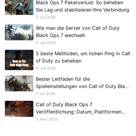
Black Ops 7 Paketverlust: So beheben
Sie Lag und stabilisieren Ihre Verbindung
7. Juli 2026
Wie man die Server von Call of Duty
Black Ops 7 wechselt
6. Juli 2026
5 beste Methoden, um hohen Ping in Call
of Duty zu beheben
6. Juli 2026
Bester Leitfaden für die
Spieleinstellungen von Call of Duty Black
Ops 7
1. Juli 2026
Call of Duty Black Ops 7
Veröffentlichung: Datum, Plattformen
und mehr
3. Nov. 2025